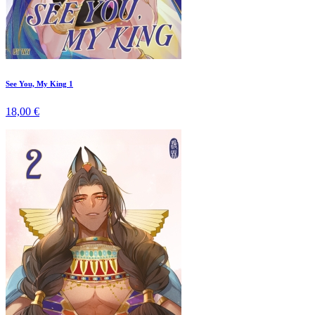
See You, My King 1
18,00 €