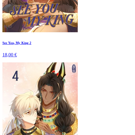
See You, My King 2
18,00 €