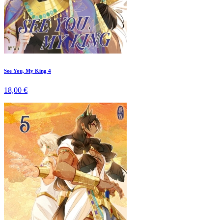
See You, My King 4
18,00 €