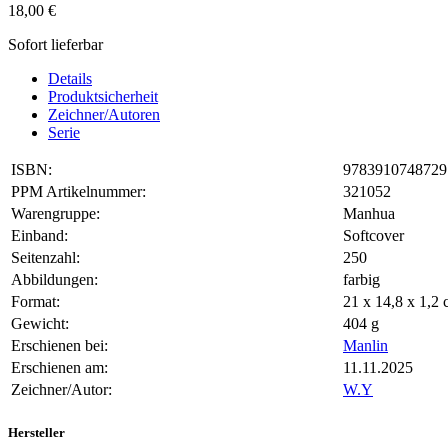
18,00 €
Sofort lieferbar
Details
Produktsicherheit
Zeichner/Autoren
Serie
ISBN:
9783910748729
PPM Artikelnummer:
321052
Warengruppe:
Manhua
Einband:
Softcover
Seitenzahl:
250
Abbildungen:
farbig
Format:
21 x 14,8 x 1,
Gewicht:
404 g
Erschienen bei:
Manlin
Erschienen am:
11.11.2025
Zeichner/Autor:
W.Y
Hersteller