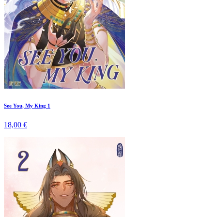
See You, My King 1
18,00 €