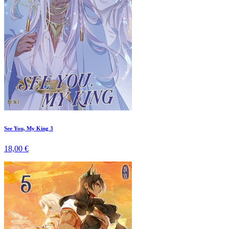
See You, My King 3
18,00 €