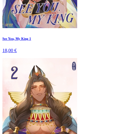
See You, My King 1
18,00 €