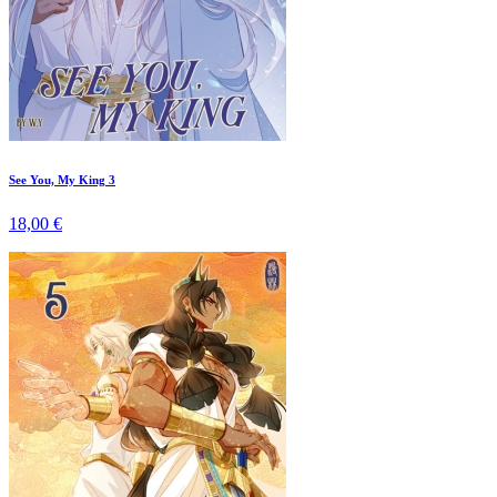
See You, My King 3
18,00 €