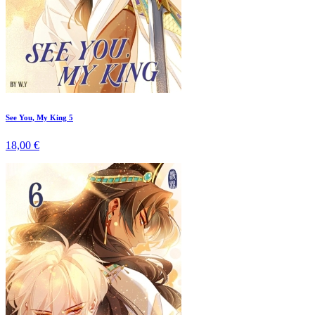
See You, My King 5
18,00 €