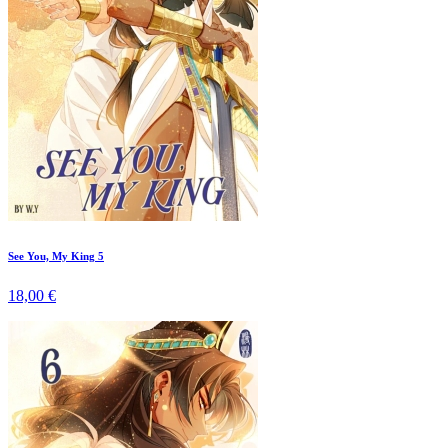
See You, My King 5
18,00 €