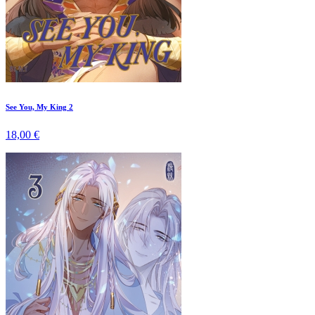
See You, My King 2
18,00 €