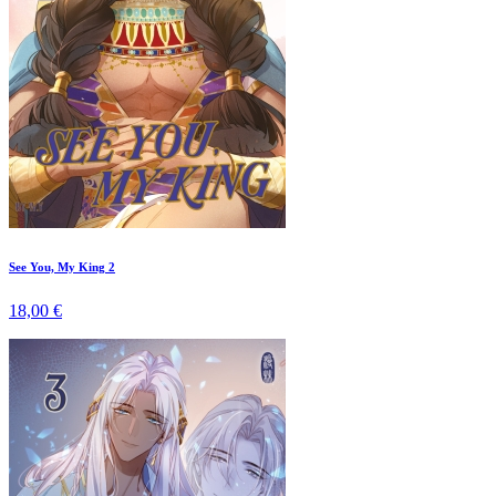
See You, My King 2
18,00 €