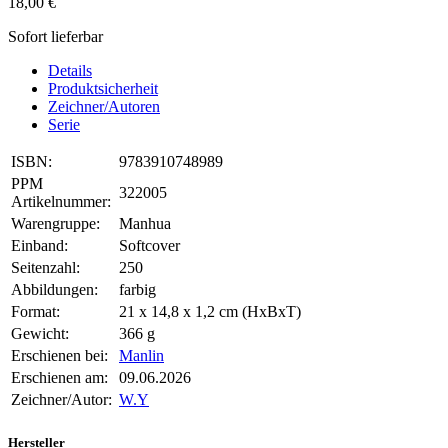
18,00 €
Sofort lieferbar
Details
Produktsicherheit
Zeichner/Autoren
Serie
ISBN:
9783910748989
PPM
322005
Artikelnummer:
Warengruppe:
Manhua
Einband:
Softcover
Seitenzahl:
250
Abbildungen:
farbig
Format:
21 x 14,8 x 1,2 cm (HxBxT)
Gewicht:
366 g
Erschienen bei:
Manlin
Erschienen am:
09.06.2026
Zeichner/Autor:
W.Y
Hersteller