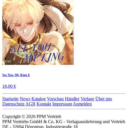
See You, My King 6
18,00 €
Startseite
News
Katalog
Vorschau
Händler
Verlage
Über uns
Datenschutz
AGB
Kontakt
Impressum
Anmelden
Copyright © 2026 PPM Vertrieb
PPM Vertriebs GmbH & Co. KG - Verlagsauslieferung und Vertrieb
DE - 32694 Dörentrup, Industriestraße 18