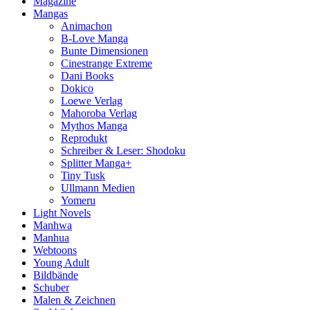
Magazine
Mangas
Animachon
B-Love Manga
Bunte Dimensionen
Cinestrange Extreme
Dani Books
Dokico
Loewe Verlag
Mahoroba Verlag
Mythos Manga
Reprodukt
Schreiber & Leser: Shodoku
Splitter Manga+
Tiny Tusk
Ullmann Medien
Yomeru
Light Novels
Manhwa
Manhua
Webtoons
Young Adult
Bildbände
Schuber
Malen & Zeichnen