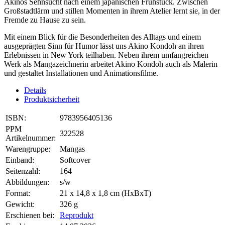
Akinos Sehnsucht nach einem japanischen Frühstück. Zwischen
Großstadtlärm und stillen Momenten in ihrem Atelier lernt sie, in der
Fremde zu Hause zu sein.
Mit einem Blick für die Besonderheiten des Alltags und einem
ausgeprägten Sinn für Humor lässt uns Akino Kondoh an ihren
Erlebnissen in New York teilhaben. Neben ihrem umfangreichen
Werk als Mangazeichnerin arbeitet Akino Kondoh auch als Malerin
und gestaltet Installationen und Animationsfilme.
Details
Produktsicherheit
ISBN:
9783956405136
PPM
322528
Artikelnummer:
Warengruppe:
Mangas
Einband:
Softcover
Seitenzahl:
164
Abbildungen:
s/w
Format:
21 x 14,8 x 1,8 cm (HxBxT)
Gewicht:
326 g
Erschienen bei:
Reprodukt