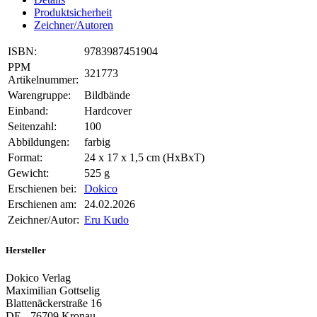
Produktsicherheit
Zeichner/Autoren
ISBN:
9783987451904
PPM
321773
Artikelnummer:
Warengruppe:
Bildbände
Einband:
Hardcover
Seitenzahl:
100
Abbildungen:
farbig
Format:
24 x 17 x 1,5 cm (HxBxT)
Gewicht:
525 g
Erschienen bei:
Dokico
Erschienen am:
24.02.2026
Zeichner/Autor:
Eru Kudo
Hersteller
Dokico Verlag
Maximilian Gottselig
Blattenäckerstraße 16
DE - 76709 Kronau