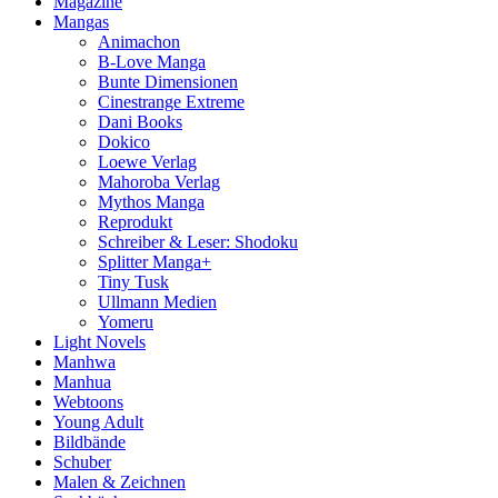
Magazine
Mangas
Animachon
B-Love Manga
Bunte Dimensionen
Cinestrange Extreme
Dani Books
Dokico
Loewe Verlag
Mahoroba Verlag
Mythos Manga
Reprodukt
Schreiber & Leser: Shodoku
Splitter Manga+
Tiny Tusk
Ullmann Medien
Yomeru
Light Novels
Manhwa
Manhua
Webtoons
Young Adult
Bildbände
Schuber
Malen & Zeichnen