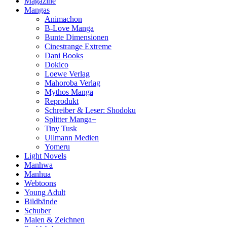
Magazine
Mangas
Animachon
B-Love Manga
Bunte Dimensionen
Cinestrange Extreme
Dani Books
Dokico
Loewe Verlag
Mahoroba Verlag
Mythos Manga
Reprodukt
Schreiber & Leser: Shodoku
Splitter Manga+
Tiny Tusk
Ullmann Medien
Yomeru
Light Novels
Manhwa
Manhua
Webtoons
Young Adult
Bildbände
Schuber
Malen & Zeichnen