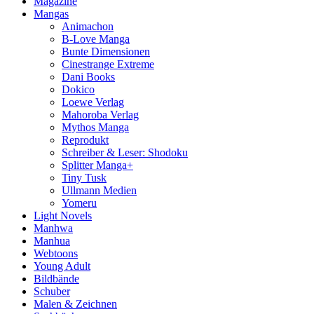
Magazine
Mangas
Animachon
B-Love Manga
Bunte Dimensionen
Cinestrange Extreme
Dani Books
Dokico
Loewe Verlag
Mahoroba Verlag
Mythos Manga
Reprodukt
Schreiber & Leser: Shodoku
Splitter Manga+
Tiny Tusk
Ullmann Medien
Yomeru
Light Novels
Manhwa
Manhua
Webtoons
Young Adult
Bildbände
Schuber
Malen & Zeichnen