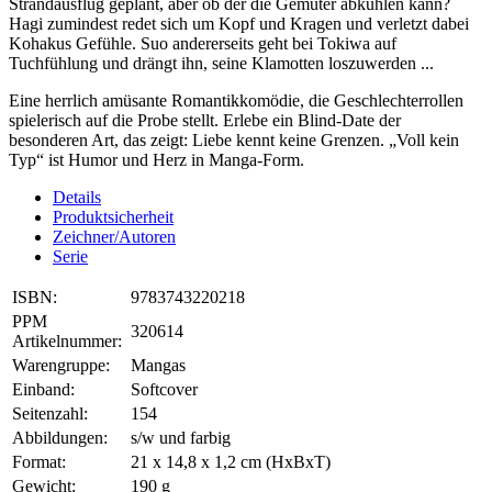
Strandausflug geplant, aber ob der die Gemüter abkühlen kann?
Hagi zumindest redet sich um Kopf und Kragen und verletzt dabei
Kohakus Gefühle. Suo andererseits geht bei Tokiwa auf
Tuchfühlung und drängt ihn, seine Klamotten loszuwerden ...
Eine herrlich amüsante Romantikkomödie, die Geschlechterrollen
spielerisch auf die Probe stellt. Erlebe ein Blind-Date der
besonderen Art, das zeigt: Liebe kennt keine Grenzen. „Voll kein
Typ“ ist Humor und Herz in Manga-Form.
Details
Produktsicherheit
Zeichner/Autoren
Serie
ISBN:
9783743220218
PPM
320614
Artikelnummer:
Warengruppe:
Mangas
Einband:
Softcover
Seitenzahl:
154
Abbildungen:
s/w und farbig
Format:
21 x 14,8 x 1,2 cm (HxBxT)
Gewicht:
190 g