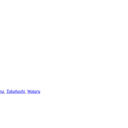
ma
,
Takahashi
,
Wataru