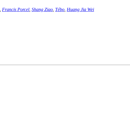
,
Francis Porcel
,
Shang Ziao
,
Tébo
,
Huang Jia Wei