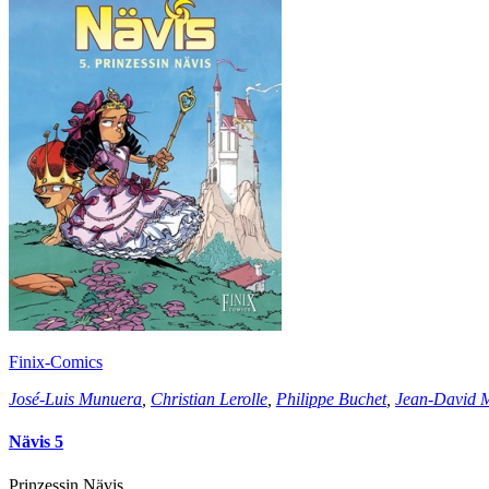
Finix-Comics
José-Luis Munuera
,
Christian Lerolle
,
Philippe Buchet
,
Jean-David 
Nävis 5
Prinzessin Nävis