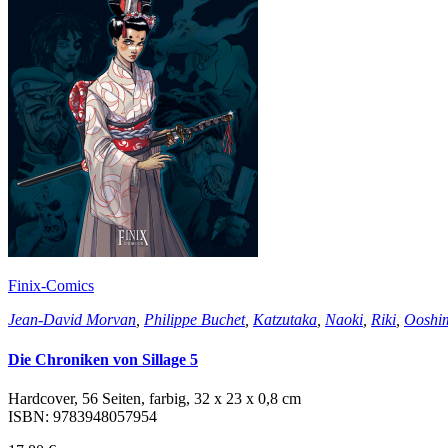
Finix-Comics
Jean-David Morvan
,
Philippe Buchet
,
Katzutaka
,
Naoki
,
Riki
,
Ooshi
Die Chroniken von Sillage 5
Hardcover, 56 Seiten, farbig, 32 x 23 x 0,8 cm
ISBN: 9783948057954