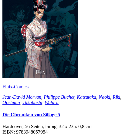
Finix-Comics
Jean-David Morvan
,
Philippe Buchet
,
Katzutaka
,
Naoki
,
Riki
,
Ooshima
,
Takahashi
,
Wataru
Die Chroniken von Sillage 5
Hardcover, 56 Seiten, farbig, 32 x 23 x 0,8 cm
ISBN: 9783948057954