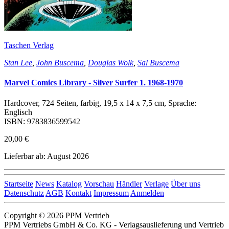
Taschen Verlag
Stan Lee
,
John Buscema
,
Douglas Wolk
,
Sal Buscema
Marvel Comics Library - Silver Surfer 1. 1968-1970
Hardcover, 724 Seiten, farbig, 19,5 x 14 x 7,5 cm, Sprache:
Englisch
ISBN: 9783836599542
20,00 €
Lieferbar ab: August 2026
Startseite
News
Katalog
Vorschau
Händler
Verlage
Über uns
Datenschutz
AGB
Kontakt
Impressum
Anmelden
Copyright © 2026 PPM Vertrieb
PPM Vertriebs GmbH & Co. KG - Verlagsauslieferung und Vertrieb