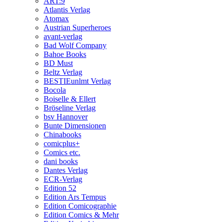
ART:9
Atlantis Verlag
Atomax
Austrian Superheroes
avant-verlag
Bad Wolf Company
Bahoe Books
BD Must
Beltz Verlag
BESTIEunlmt Verlag
Bocola
Boiselle & Ellert
Bröseline Verlag
bsv Hannover
Bunte Dimensionen
Chinabooks
comicplus+
Comics etc.
dani books
Dantes Verlag
ECR-Verlag
Edition 52
Edition Ars Tempus
Edition Comicographie
Edition Comics & Mehr