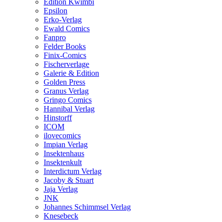
Edition Kwimbi
Epsilon
Erko-Verlag
Ewald Comics
Fanpro
Felder Books
Finix-Comics
Fischerverlage
Galerie & Edition
Golden Press
Granus Verlag
Gringo Comics
Hannibal Verlag
Hinstorff
ICOM
ilovecomics
Impian Verlag
Insektenhaus
Insektenkult
Interdictum Verlag
Jacoby & Stuart
Jaja Verlag
JNK
Johannes Schimmsel Verlag
Knesebeck