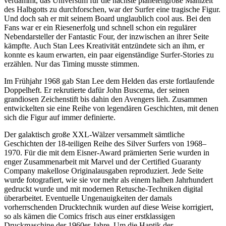
verdammt, das Universum für die nächste planetengroße Mahlzeit
des Halbgotts zu durchforschen, war der Surfer eine tragische Figur.
Und doch sah er mit seinem Board unglaublich cool aus. Bei den
Fans war er ein Riesenerfolg und schnell schon ein regulärer
Nebendarsteller der Fantastic Four, der inzwischen an ihrer Seite
kämpfte. Auch Stan Lees Kreativität entzündete sich an ihm, er
konnte es kaum erwarten, ein paar eigenständige Surfer-Stories zu
erzählen. Nur das Timing musste stimmen.
Im Frühjahr 1968 gab Stan Lee dem Helden das erste fortlaufende
Doppelheft. Er rekrutierte dafür John Buscema, der seinen
grandiosen Zeichenstift bis dahin den Avengers lieh. Zusammen
entwickelten sie eine Reihe von legendären Geschichten, mit denen
sich die Figur auf immer definierte.
Der galaktisch große XXL-Wälzer versammelt sämtliche
Geschichten der 18-teiligen Reihe des Silver Surfers von 1968–
1970. Für die mit dem Eisner-Award prämierten Serie wurden in
enger Zusammenarbeit mit Marvel und der Certified Guaranty
Company makellose Originalausgaben reproduziert. Jede Seite
wurde fotografiert, wie sie vor mehr als einem halben Jahrhundert
gedruckt wurde und mit modernen Retusche-Techniken digital
überarbeitet. Eventuelle Ungenauigkeiten der damals
vorherrschenden Drucktechnik wurden auf diese Weise korrigiert,
so als kämen die Comics frisch aus einer erstklassigen
Druckmaschine der 1960er-Jahre. Um die Haptik der