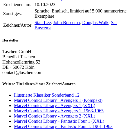
Erschienen am:
10.10.2023
Sprache: Englisch, limitiert auf 5.000 nummerierte
Sonstiges:
Exemplare
Stan Lee
,
John Buscema
,
Douglas Wolk
,
Sal
Zeichner/Autor:
Buscema
Hersteller
Taschen GmbH
Benedikt Taschen
Hohenzollernring 53
DE - 50672 Köln
contact@taschen.com
Weitere Titel dieses/dieser Zeichner/Autoren
Illustrierte Klassiker Sonderband 12
Marvel Comics Library - Avengers 1 (Kompakt)
Marvel Comics Library - Avengers 1 (XXL)
Marvel Comics Library - Avengers 1. 1963-1965
Marvel Comics Library - Avengers 2 (XXL)
Marvel Comics Library - Fantastic Four 1 (XXL)
Marvel Comics Library - Fantastic Four 1. 1961-1963