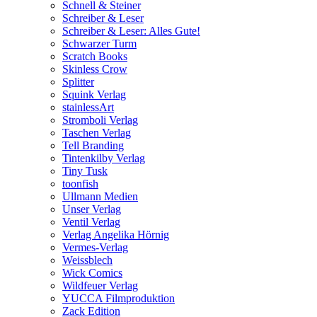
Schnell & Steiner
Schreiber & Leser
Schreiber & Leser: Alles Gute!
Schwarzer Turm
Scratch Books
Skinless Crow
Splitter
Squink Verlag
stainlessArt
Stromboli Verlag
Taschen Verlag
Tell Branding
Tintenkilby Verlag
Tiny Tusk
toonfish
Ullmann Medien
Unser Verlag
Ventil Verlag
Verlag Angelika Hörnig
Vermes-Verlag
Weissblech
Wick Comics
Wildfeuer Verlag
YUCCA Filmproduktion
Zack Edition