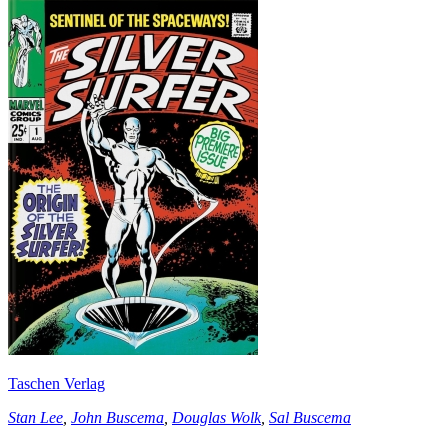
Taschen Verlag
Stan Lee
,
John Buscema
,
Douglas Wolk
,
Sal Buscema