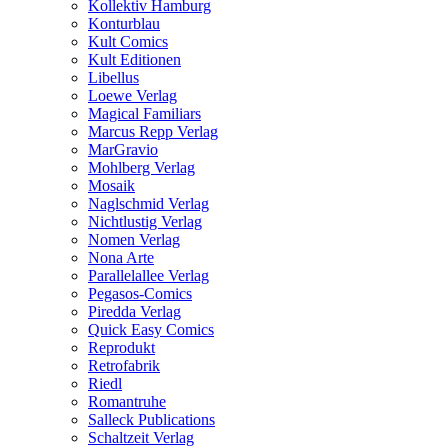
Kollektiv Hamburg
Konturblau
Kult Comics
Kult Editionen
Libellus
Loewe Verlag
Magical Familiars
Marcus Repp Verlag
MarGravio
Mohlberg Verlag
Mosaik
Naglschmid Verlag
Nichtlustig Verlag
Nomen Verlag
Nona Arte
Parallelallee Verlag
Pegasos-Comics
Piredda Verlag
Quick Easy Comics
Reprodukt
Retrofabrik
Riedl
Romantruhe
Salleck Publications
Schaltzeit Verlag