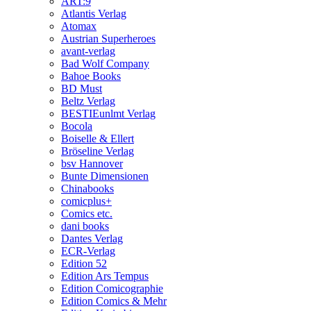
ART:9
Atlantis Verlag
Atomax
Austrian Superheroes
avant-verlag
Bad Wolf Company
Bahoe Books
BD Must
Beltz Verlag
BESTIEunlmt Verlag
Bocola
Boiselle & Ellert
Bröseline Verlag
bsv Hannover
Bunte Dimensionen
Chinabooks
comicplus+
Comics etc.
dani books
Dantes Verlag
ECR-Verlag
Edition 52
Edition Ars Tempus
Edition Comicographie
Edition Comics & Mehr