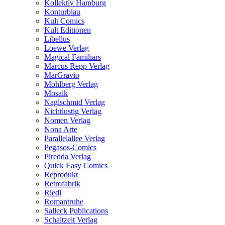
Kollektiv Hamburg
Konturblau
Kult Comics
Kult Editionen
Libellus
Loewe Verlag
Magical Familiars
Marcus Repp Verlag
MarGravio
Mohlberg Verlag
Mosaik
Naglschmid Verlag
Nichtlustig Verlag
Nomen Verlag
Nona Arte
Parallelallee Verlag
Pegasos-Comics
Piredda Verlag
Quick Easy Comics
Reprodukt
Retrofabrik
Riedl
Romantruhe
Salleck Publications
Schaltzeit Verlag