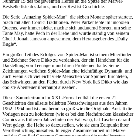
Nummer 15 des todgeweihten Heftes an die Spitze der Marvel-
Bestsellerliste des Jahres, und der Rest ist Geschichte.
Die Serie „Amazing Spider-Man“, die sieben Monate später startete,
brach mit allen Comic-Traditionen. Peter Parker lebte im uncoolen
Queens, war immer pleite, machte sich andauernd Sorgen um seine
Tante May, hatte Pech in der Liebe und wurde ständig von seinem
Chef J. Jonah Jameson angeschrien, dem Herausgeber des „Daily
Bugle“.
Ein großer Teil des Erfolges von Spider-Man ist seinem Miterfinder
und Zeichner Steve Ditko zu verdanken, der ein Händchen für die
Darstellung von Teenagern und ihren Problemen hatte. Seine
Zeichnungen verliehen Spider-Man eine leichtfüßige Dynamik, und
auch wenn sich vielleicht viele Menschen vor Spinnen fürchteten,
das Schwingen an den Fäden durch New York ließ Ditko wie das
coolste Abenteuer überhaupt aussehen.
Dieser Sammlertraum im XXL-Format enthält die ersten 21
Geschichten des allseits beliebten Netzschwingers aus den Jahren
1962–1964 und ist annähernd so groß wie die Originale. Anstatt die
Vorlagen neu zu kolorieren (wie es bei den Nachdrucken klassischer
Comics aus früheren Jahrzehnten der Fall war), hat Taschen darauf
Wert gelegt, die Hefte so darzustellen, wie sie zum Zeitpunkt ihrer
Veröffentlichung aussahen. In enger Zusammenarbeit mit Marvel
und der Certified Guaranty Company wurden die makellosesten