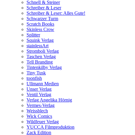
Schnell & Steiner
Schreiber & Leser
Schreiber & Leser: Alles Gute!
Schwarzer Turm
Scratch Books
Skinless Crow
Splitter
Squink Verlag
stainlessArt
Stromboli Verlag
Taschen Verlag
Tell Branding
Tintenkilby Verlag
Tiny Tusk
toonfish
Ullmann Medien
Unser Verlag
Ventil Verlag
Verlag Angelika Hörnig
Vermes-Verlag
Weissblech
Wick Comics
Wildfeuer Verlag
YUCCA Filmproduktion
Zack Edition