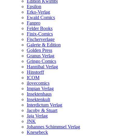
Edition Kwimbi
Epsilon
Erko-Verlag
Ewald Comics
Fanpro
Felder Books
Finix-Comics
Fischerverlage
Galerie & Edition
Golden Press
Granus Verlag
Gringo Comics
Hannibal Verlag
Hinstorff
ICOM
ilovecomics
Impian Verlag
Insektenhaus
Insektenkult
Interdictum Verlag
Jacoby & Stuart
Jaja Verlag
JNK
Johannes Schimmsel Verlag
Knesebeck