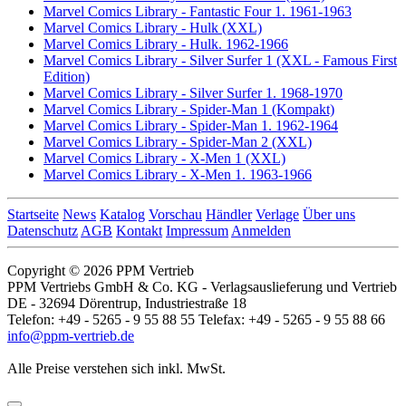
Marvel Comics Library - Fantastic Four 1. 1961-1963
Marvel Comics Library - Hulk (XXL)
Marvel Comics Library - Hulk. 1962-1966
Marvel Comics Library - Silver Surfer 1 (XXL - Famous First
Edition)
Marvel Comics Library - Silver Surfer 1. 1968-1970
Marvel Comics Library - Spider-Man 1 (Kompakt)
Marvel Comics Library - Spider-Man 1. 1962-1964
Marvel Comics Library - Spider-Man 2 (XXL)
Marvel Comics Library - X-Men 1 (XXL)
Marvel Comics Library - X-Men 1. 1963-1966
Startseite
News
Katalog
Vorschau
Händler
Verlage
Über uns
Datenschutz
AGB
Kontakt
Impressum
Anmelden
Copyright © 2026 PPM Vertrieb
PPM Vertriebs GmbH & Co. KG - Verlagsauslieferung und Vertrieb
DE - 32694 Dörentrup, Industriestraße 18
Telefon: +49 - 5265 - 9 55 88 55 Telefax: +49 - 5265 - 9 55 88 66
info@ppm-vertrieb.de
Alle Preise verstehen sich inkl. MwSt.