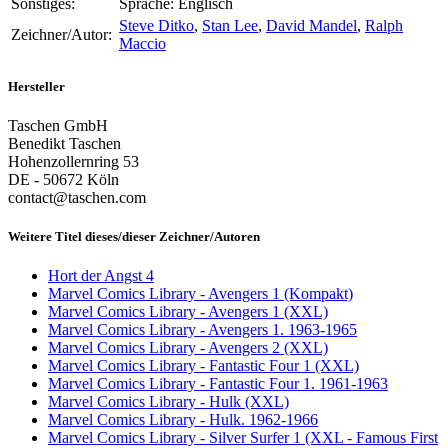
Sonstiges:
Sprache: Englisch
Steve Ditko
,
Stan Lee
,
David Mandel
,
Ralph
Zeichner/Autor:
Maccio
Hersteller
Taschen GmbH
Benedikt Taschen
Hohenzollernring 53
DE - 50672 Köln
contact@taschen.com
Weitere Titel dieses/dieser Zeichner/Autoren
Hort der Angst 4
Marvel Comics Library - Avengers 1 (Kompakt)
Marvel Comics Library - Avengers 1 (XXL)
Marvel Comics Library - Avengers 1. 1963-1965
Marvel Comics Library - Avengers 2 (XXL)
Marvel Comics Library - Fantastic Four 1 (XXL)
Marvel Comics Library - Fantastic Four 1. 1961-1963
Marvel Comics Library - Hulk (XXL)
Marvel Comics Library - Hulk. 1962-1966
Marvel Comics Library - Silver Surfer 1 (XXL - Famous First