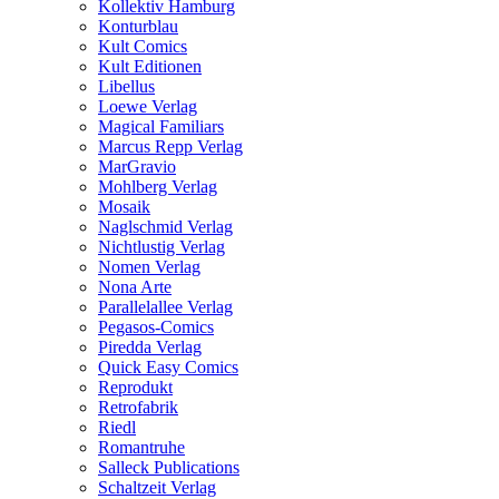
Kollektiv Hamburg
Konturblau
Kult Comics
Kult Editionen
Libellus
Loewe Verlag
Magical Familiars
Marcus Repp Verlag
MarGravio
Mohlberg Verlag
Mosaik
Naglschmid Verlag
Nichtlustig Verlag
Nomen Verlag
Nona Arte
Parallelallee Verlag
Pegasos-Comics
Piredda Verlag
Quick Easy Comics
Reprodukt
Retrofabrik
Riedl
Romantruhe
Salleck Publications
Schaltzeit Verlag