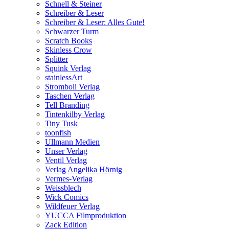
Schnell & Steiner
Schreiber & Leser
Schreiber & Leser: Alles Gute!
Schwarzer Turm
Scratch Books
Skinless Crow
Splitter
Squink Verlag
stainlessArt
Stromboli Verlag
Taschen Verlag
Tell Branding
Tintenkilby Verlag
Tiny Tusk
toonfish
Ullmann Medien
Unser Verlag
Ventil Verlag
Verlag Angelika Hörnig
Vermes-Verlag
Weissblech
Wick Comics
Wildfeuer Verlag
YUCCA Filmproduktion
Zack Edition