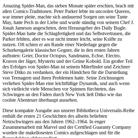
Amazing Spider-Man, das sieben Monate später erschien, brach mit
allen Comics-Traditionen. Peter Parker lebte im uncoolen Queens,
war immer pleite, machte sich andauernd Sorgen um seine Tante
May, hatte Pech in der Liebe und wurde ständig von seinem Chef J.
Jonah Jameson angeschrien, dem Herausgeber des Daily Bugle.
Spider-Man hatte die Schlagfertigkeit und das Selbstvertrauen, die
Parker fehlten, aber es war nicht immer leicht, seine Kräfte zu
nutzen. Oft schien er am Rande einer Niederlage gegen die
Schurkengalerie klassischer Gegner, die in den ersten Jahren
auftraten: Geier, Doctor Octopus, Sandmann, Echse, Electro,
Kraven der Jäger, Mysterio und der Grüne Kobold. Ein großer Teil
des Erfolges von Spider-Man ist seinem Miterfinder und Zeichner
Steve Ditko zu verdanken, der ein Händchen für die Darstellung
von Teenagern und ihren Problemen hatte. Seine Zeichnungen
verliehen Spider-Man eine leichtfüßige Dynamik, und auch wenn
sich vielleicht viele Menschen vor Spinnen fürchteten, das
Schwingen an den Fäden durch New York ließ Ditko wie das
coolste Abenteuer überhaupt aussehen.
Diese kompakte Ausgabe aus unserer Bibliotheca Universalis-Reihe
enthält die ersten 21 Geschichten des allseits beliebten
Netzschwingers aus den Jahren 1962–1964. In enger
Zusammenarbeit mit Marvel und der Certified Guaranty Company
wurden die makellosesten Comics aufgeschlagen und für die