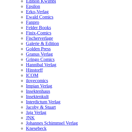
Edition Kwimbi
Epsilon
Erko-Verlag
Ewald Comics
Fanpro
Felder Books
Finix-Comics
Fischerverlage
Galerie & Edition
Golden Press
Granus Verlag
Gringo Comics
Hannibal Verlag
Hinstorff
ICOM
ilovecomics
Impian Verlag
Insektenhaus
Insektenkult
Interdictum Verlag
Jacoby & Stuart
Jaja Verlag
JNK
Johannes Schimmsel Verlag
Knesebeck