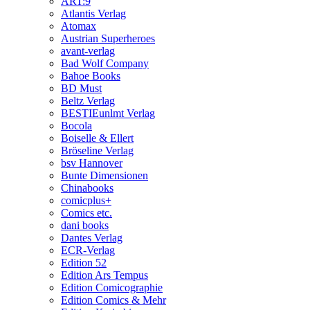
ART:9
Atlantis Verlag
Atomax
Austrian Superheroes
avant-verlag
Bad Wolf Company
Bahoe Books
BD Must
Beltz Verlag
BESTIEunlmt Verlag
Bocola
Boiselle & Ellert
Bröseline Verlag
bsv Hannover
Bunte Dimensionen
Chinabooks
comicplus+
Comics etc.
dani books
Dantes Verlag
ECR-Verlag
Edition 52
Edition Ars Tempus
Edition Comicographie
Edition Comics & Mehr