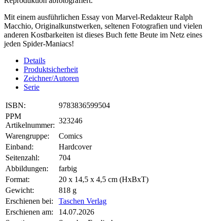
Reproduktion abfotografiert.
Mit einem ausführlichen Essay von Marvel-Redakteur Ralph
Macchio, Originalkunstwerken, seltenen Fotografien und vielen
anderen Kostbarkeiten ist dieses Buch fette Beute im Netz eines
jeden Spider-Maniacs!
Details
Produktsicherheit
Zeichner/Autoren
Serie
ISBN:
9783836599504
PPM
323246
Artikelnummer:
Warengruppe:
Comics
Einband:
Hardcover
Seitenzahl:
704
Abbildungen:
farbig
Format:
20 x 14,5 x 4,5 cm (HxBxT)
Gewicht:
818 g
Erschienen bei:
Taschen Verlag
Erschienen am:
14.07.2026