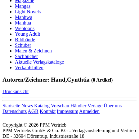
Magazine
Mangas
Light Novels
Manhwa
Manhua
Webtoons
Young Adult
Bildbände
Schuber
Malen & Zeichnen
Sachbücher
Aktuelle Verlagskataloge
Verkaufshilfen
Autoren/Zeichner: Hand,Cynthtia
(0 Artikel)
Druckansicht
Startseite
News
Katalog
Vorschau
Händler
Verlage
Über uns
Datenschutz
AGB
Kontakt
Impressum
Anmelden
Copyright © 2026 PPM Vertrieb
PPM Vertriebs GmbH & Co. KG - Verlagsauslieferung und Vertrieb
DE - 32694 Dörentrup, Industriestraße 18