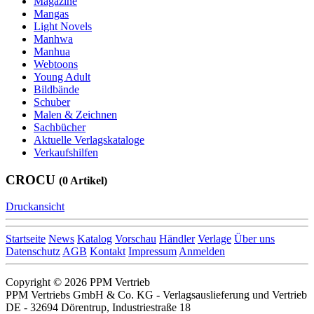
Magazine
Mangas
Light Novels
Manhwa
Manhua
Webtoons
Young Adult
Bildbände
Schuber
Malen & Zeichnen
Sachbücher
Aktuelle Verlagskataloge
Verkaufshilfen
CROCU
(0 Artikel)
Druckansicht
Startseite
News
Katalog
Vorschau
Händler
Verlage
Über uns
Datenschutz
AGB
Kontakt
Impressum
Anmelden
Copyright © 2026 PPM Vertrieb
PPM Vertriebs GmbH & Co. KG - Verlagsauslieferung und Vertrieb
DE - 32694 Dörentrup, Industriestraße 18