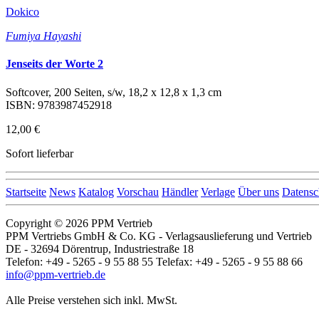
Dokico
Fumiya Hayashi
Jenseits der Worte 2
Softcover, 200 Seiten, s/w, 18,2 x 12,8 x 1,3 cm
ISBN: 9783987452918
12,00 €
Sofort lieferbar
Startseite
News
Katalog
Vorschau
Händler
Verlage
Über uns
Datensc
Copyright © 2026 PPM Vertrieb
PPM Vertriebs GmbH & Co. KG - Verlagsauslieferung und Vertrieb
DE - 32694 Dörentrup, Industriestraße 18
Telefon: +49 - 5265 - 9 55 88 55 Telefax: +49 - 5265 - 9 55 88 66
info@ppm-vertrieb.de
Alle Preise verstehen sich inkl. MwSt.