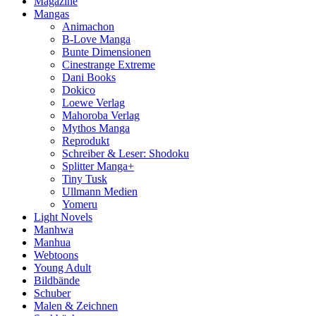
Magazine
Mangas
Animachon
B-Love Manga
Bunte Dimensionen
Cinestrange Extreme
Dani Books
Dokico
Loewe Verlag
Mahoroba Verlag
Mythos Manga
Reprodukt
Schreiber & Leser: Shodoku
Splitter Manga+
Tiny Tusk
Ullmann Medien
Yomeru
Light Novels
Manhwa
Manhua
Webtoons
Young Adult
Bildbände
Schuber
Malen & Zeichnen