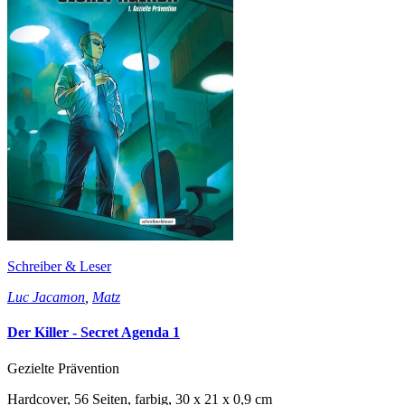
Schreiber & Leser
Luc Jacamon
,
Matz
Der Killer - Secret Agenda 1
Gezielte Prävention
Hardcover, 56 Seiten, farbig, 30 x 21 x 0,9 cm