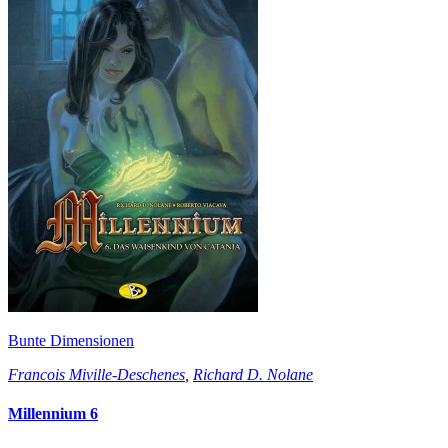
Bunte Dimensionen
Francois Miville-Deschenes
,
Richard D. Nolane
Millennium 6