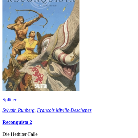
Splitter
Sylvain Runberg
,
Francois Miville-Deschenes
Reconquista 2
Die Hethiter-Falle