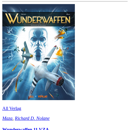
All Verlag
Maza
,
Richard D. Nolane
Wunderwaffen 11 VZA