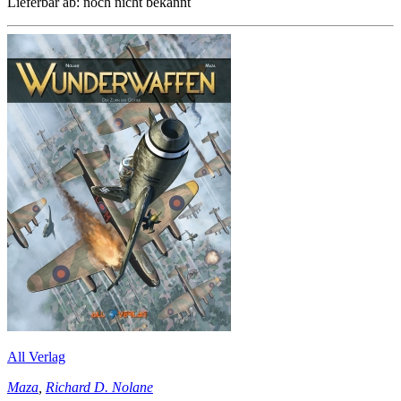
Lieferbar ab: noch nicht bekannt
All Verlag
Maza
,
Richard D. Nolane