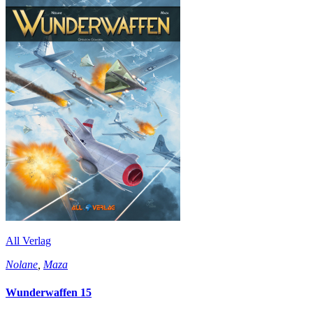
All Verlag
Nolane
,
Maza
Wunderwaffen 15