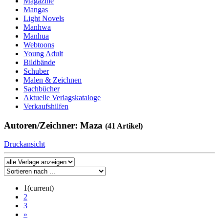
Magazine
Mangas
Light Novels
Manhwa
Manhua
Webtoons
Young Adult
Bildbände
Schuber
Malen & Zeichnen
Sachbücher
Aktuelle Verlagskataloge
Verkaufshilfen
Autoren/Zeichner: Maza
(41 Artikel)
Druckansicht
1
(current)
2
3
»