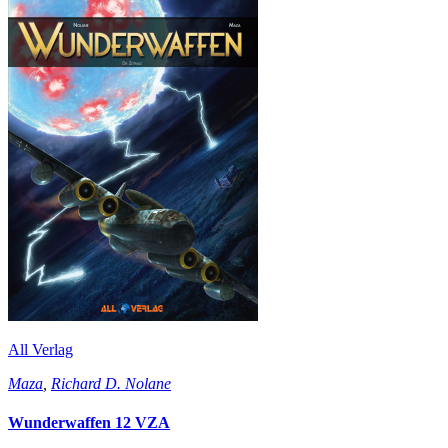
All Verlag
Maza
,
Richard D. Nolane
Wunderwaffen 12 VZA