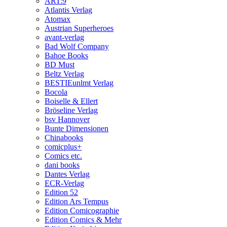
ART:9
Atlantis Verlag
Atomax
Austrian Superheroes
avant-verlag
Bad Wolf Company
Bahoe Books
BD Must
Beltz Verlag
BESTIEunlmt Verlag
Bocola
Boiselle & Ellert
Bröseline Verlag
bsv Hannover
Bunte Dimensionen
Chinabooks
comicplus+
Comics etc.
dani books
Dantes Verlag
ECR-Verlag
Edition 52
Edition Ars Tempus
Edition Comicographie
Edition Comics & Mehr