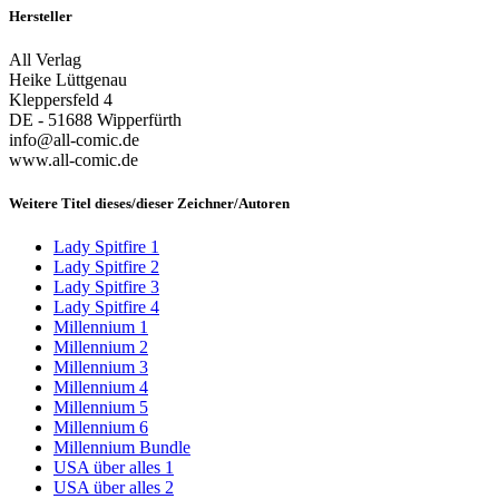
Hersteller
All Verlag
Heike Lüttgenau
Kleppersfeld 4
DE - 51688 Wipperfürth
info@all-comic.de
www.all-comic.de
Weitere Titel dieses/dieser Zeichner/Autoren
Lady Spitfire 1
Lady Spitfire 2
Lady Spitfire 3
Lady Spitfire 4
Millennium 1
Millennium 2
Millennium 3
Millennium 4
Millennium 5
Millennium 6
Millennium Bundle
USA über alles 1
USA über alles 2