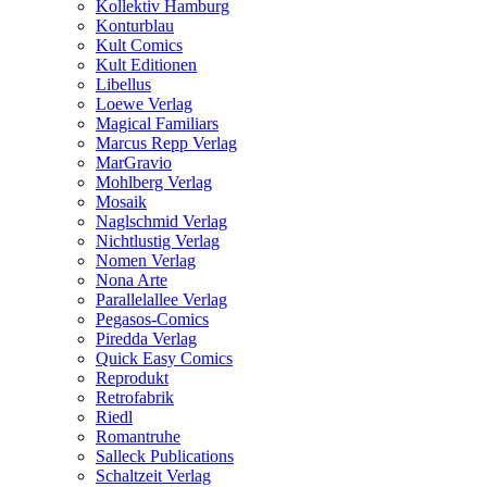
Kollektiv Hamburg
Konturblau
Kult Comics
Kult Editionen
Libellus
Loewe Verlag
Magical Familiars
Marcus Repp Verlag
MarGravio
Mohlberg Verlag
Mosaik
Naglschmid Verlag
Nichtlustig Verlag
Nomen Verlag
Nona Arte
Parallelallee Verlag
Pegasos-Comics
Piredda Verlag
Quick Easy Comics
Reprodukt
Retrofabrik
Riedl
Romantruhe
Salleck Publications
Schaltzeit Verlag