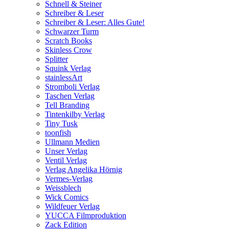
Schnell & Steiner
Schreiber & Leser
Schreiber & Leser: Alles Gute!
Schwarzer Turm
Scratch Books
Skinless Crow
Splitter
Squink Verlag
stainlessArt
Stromboli Verlag
Taschen Verlag
Tell Branding
Tintenkilby Verlag
Tiny Tusk
toonfish
Ullmann Medien
Unser Verlag
Ventil Verlag
Verlag Angelika Hörnig
Vermes-Verlag
Weissblech
Wick Comics
Wildfeuer Verlag
YUCCA Filmproduktion
Zack Edition