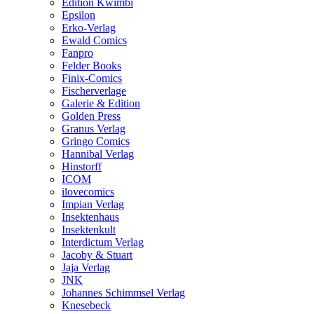
Edition Kwimbi
Epsilon
Erko-Verlag
Ewald Comics
Fanpro
Felder Books
Finix-Comics
Fischerverlage
Galerie & Edition
Golden Press
Granus Verlag
Gringo Comics
Hannibal Verlag
Hinstorff
ICOM
ilovecomics
Impian Verlag
Insektenhaus
Insektenkult
Interdictum Verlag
Jacoby & Stuart
Jaja Verlag
JNK
Johannes Schimmsel Verlag
Knesebeck