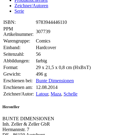
Produktsicherheit
Zeichner/Autoren
Serie
ISBN:
9783944446110
PPM
307739
Artikelnummer:
Warengruppe:
Comics
Einband:
Hardcover
Seitenzahl:
56
Abbildungen:
farbig
Format:
29 x 21,5 x 0,8 cm (HxBxT)
Gewicht:
496 g
Erschienen bei:
Bunte Dimensionen
Erschienen am:
12.08.2014
Zeichner/Autor:
Latour
,
Maza
,
Schelle
Hersteller
BUNTE DIMENSIONEN
Inh. Zeller & Zeller GbR
Hermannstr. 7
DE - 86150 Augsburg