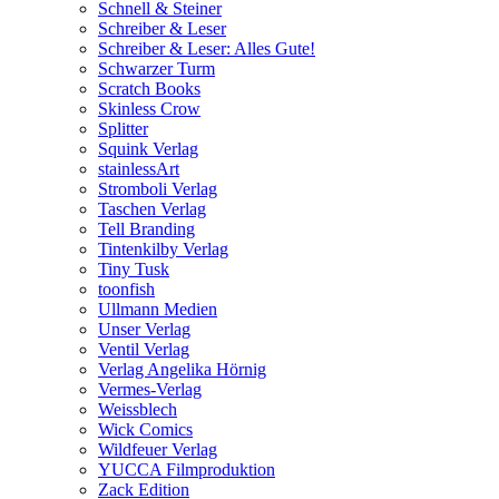
Schnell & Steiner
Schreiber & Leser
Schreiber & Leser: Alles Gute!
Schwarzer Turm
Scratch Books
Skinless Crow
Splitter
Squink Verlag
stainlessArt
Stromboli Verlag
Taschen Verlag
Tell Branding
Tintenkilby Verlag
Tiny Tusk
toonfish
Ullmann Medien
Unser Verlag
Ventil Verlag
Verlag Angelika Hörnig
Vermes-Verlag
Weissblech
Wick Comics
Wildfeuer Verlag
YUCCA Filmproduktion
Zack Edition