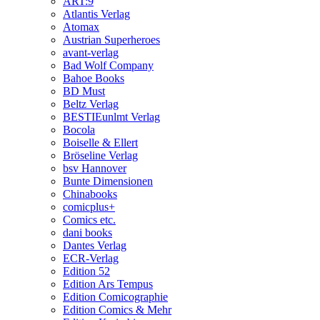
ART:9
Atlantis Verlag
Atomax
Austrian Superheroes
avant-verlag
Bad Wolf Company
Bahoe Books
BD Must
Beltz Verlag
BESTIEunlmt Verlag
Bocola
Boiselle & Ellert
Bröseline Verlag
bsv Hannover
Bunte Dimensionen
Chinabooks
comicplus+
Comics etc.
dani books
Dantes Verlag
ECR-Verlag
Edition 52
Edition Ars Tempus
Edition Comicographie
Edition Comics & Mehr