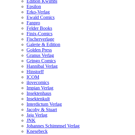
Edition Kwimbi
Epsilon
Erko-Verlag
Ewald Comics
Fanpro
Felder Books
Finix-Comics
Fischerverlage
Galerie & Edition
Golden Press
Granus Verlag
Gringo Comics
Hannibal Verlag
Hinstorff
ICOM
ilovecomics
Impian Verlag
Insektenhaus
Insektenkult
Interdictum Verlag
Jacoby & Stuart
Jaja Verlag
JNK
Johannes Schimmsel Verlag
Knesebeck