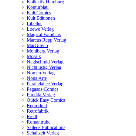
Kollektiv Hamburg
Konturblau
Kult Comics
Kult Editionen
Libellus
Loewe Verlag
Magical Familiars
Marcus Repp Verlag
MarGravio
Mohlberg Verlag
Mosaik
Naglschmid Verlag
Nichtlustig Verlag
Nomen Verlag
Nona Arte
Parallelallee Verlag
Pegasos-Comics
Piredda Verlag
Quick Easy Comics
Reprodukt
Retrofabrik
Riedl
Romantruhe
Salleck Publications
Schaltzeit Verlag