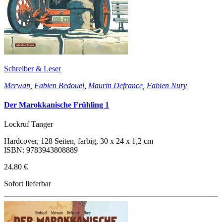
Schreiber & Leser
Merwan
,
Fabien Bedouel
,
Maurin Defrance
,
Fabien Nury
Der Marokkanische Frühling 1
Lockruf Tanger
Hardcover, 128 Seiten, farbig, 30 x 24 x 1,2 cm
ISBN: 9783943808889
24,80 €
Sofort lieferbar