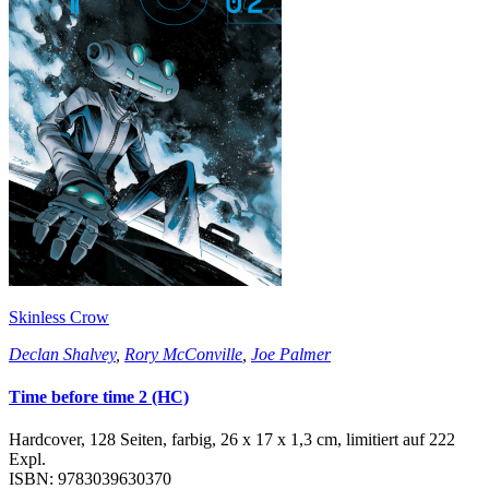
Skinless Crow
Declan Shalvey
,
Rory McConville
,
Joe Palmer
Time before time 2 (HC)
Hardcover, 128 Seiten, farbig, 26 x 17 x 1,3 cm, limitiert auf 222
Expl.
ISBN: 9783039630370