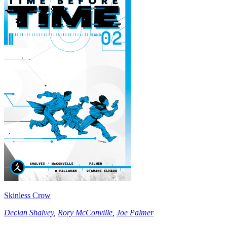
Skinless Crow
Declan Shalvey
,
Rory McConville
,
Joe Palmer