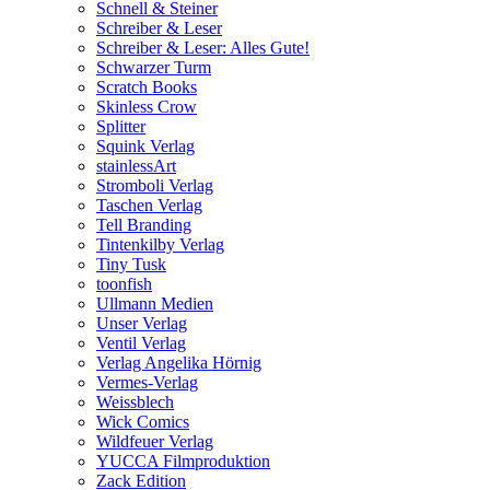
Schnell & Steiner
Schreiber & Leser
Schreiber & Leser: Alles Gute!
Schwarzer Turm
Scratch Books
Skinless Crow
Splitter
Squink Verlag
stainlessArt
Stromboli Verlag
Taschen Verlag
Tell Branding
Tintenkilby Verlag
Tiny Tusk
toonfish
Ullmann Medien
Unser Verlag
Ventil Verlag
Verlag Angelika Hörnig
Vermes-Verlag
Weissblech
Wick Comics
Wildfeuer Verlag
YUCCA Filmproduktion
Zack Edition