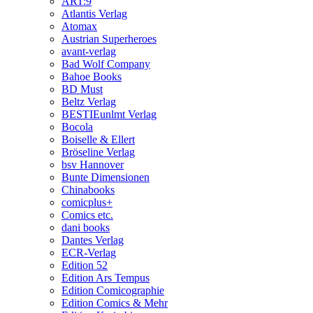
ART:9
Atlantis Verlag
Atomax
Austrian Superheroes
avant-verlag
Bad Wolf Company
Bahoe Books
BD Must
Beltz Verlag
BESTIEunlmt Verlag
Bocola
Boiselle & Ellert
Bröseline Verlag
bsv Hannover
Bunte Dimensionen
Chinabooks
comicplus+
Comics etc.
dani books
Dantes Verlag
ECR-Verlag
Edition 52
Edition Ars Tempus
Edition Comicographie
Edition Comics & Mehr