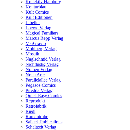
Kollektiv Hamburg
Konturblau
Kult Comics
Kult Editionen
Libellus
Loewe Verlag
Magical Familiars
Marcus Repp Verlag
MarGravio
Mohlberg Verlag
Mosaik
Naglschmid Verlag
Nichtlustig Verlag
Nomen Verlag
Nona Arte
Parallelallee Verlag
Pegasos-Comics
Piredda Verlag
Quick Easy Comics
Reprodukt
Retrofabrik
Riedl
Romantruhe
Salleck Publications
Schaltzeit Verlag