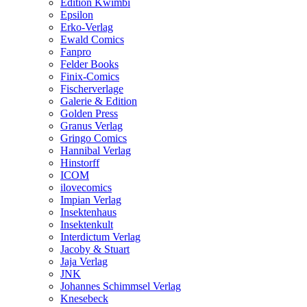
Edition Kwimbi
Epsilon
Erko-Verlag
Ewald Comics
Fanpro
Felder Books
Finix-Comics
Fischerverlage
Galerie & Edition
Golden Press
Granus Verlag
Gringo Comics
Hannibal Verlag
Hinstorff
ICOM
ilovecomics
Impian Verlag
Insektenhaus
Insektenkult
Interdictum Verlag
Jacoby & Stuart
Jaja Verlag
JNK
Johannes Schimmsel Verlag
Knesebeck