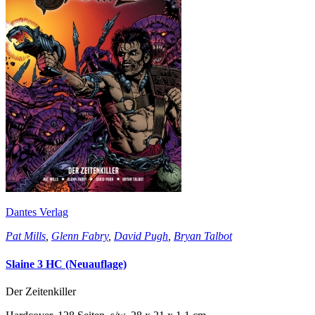
Dantes Verlag
Pat Mills
,
Glenn Fabry
,
David Pugh
,
Bryan Talbot
Slaine 3 HC (Neuauflage)
Der Zeitenkiller