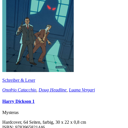
Schreiber & Leser
Onofrio Catacchio
,
Doug Headline
,
Luana Vergari
Harry Dickson 1
Mysteras
Hardcover, 64 Seiten, farbig, 30 x 22 x 0,8 cm
ISBN: 9783965821446