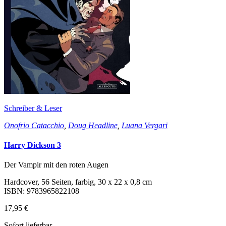
Schreiber & Leser
Onofrio Catacchio
,
Doug Headline
,
Luana Vergari
Harry Dickson 3
Der Vampir mit den roten Augen
Hardcover, 56 Seiten, farbig, 30 x 22 x 0,8 cm
ISBN: 9783965822108
17,95 €
Sofort lieferbar