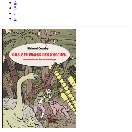
4
5
...
»