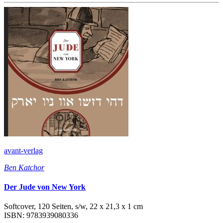
avant-verlag
Ben Katchor
Der Jude von New York
Softcover, 120 Seiten, s/w, 22 x 21,3 x 1 cm
ISBN: 9783939080336