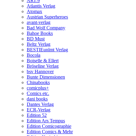
ART:9
Atlantis Verlag
Atomax
Austrian Superheroes
avant-verlag
Bad Wolf Company
Bahoe Books
BD Must
Beltz Verlag
BESTIEunlmt Verlag
Bocola
Boiselle & Ellert
Bröseline Verlag
bsv Hannover
Bunte Dimensionen
Chinabooks
comicplus+
Comics etc.
dani books
Dantes Verlag
ECR-Verlag
Edition 52
Edition Ars Tempus
Edition Comicographie
Edition Comics & Mehr