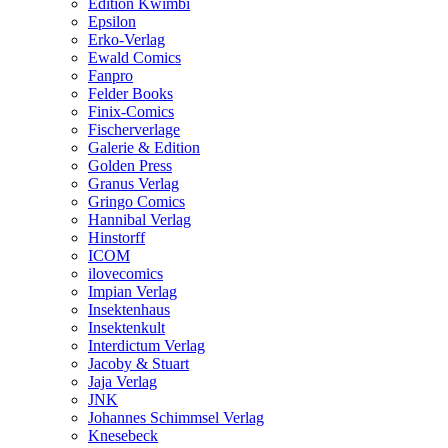
Edition Kwimbi
Epsilon
Erko-Verlag
Ewald Comics
Fanpro
Felder Books
Finix-Comics
Fischerverlage
Galerie & Edition
Golden Press
Granus Verlag
Gringo Comics
Hannibal Verlag
Hinstorff
ICOM
ilovecomics
Impian Verlag
Insektenhaus
Insektenkult
Interdictum Verlag
Jacoby & Stuart
Jaja Verlag
JNK
Johannes Schimmsel Verlag
Knesebeck