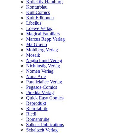
Kollektiv Hamburg
Konturblau
Kult Comics
Kult Editionen
Libellus
Loewe Verlag
Magical Familiars
Marcus Repp Verlag
MarGravio
Mohlberg Verlag
Mosaik
Naglschmid Verlag
Nichtlustig Verlag
Nomen Verlag
Nona Arte
Parallelallee Verlag
Pegasos-Comics
Piredda Verlag
Quick Easy Comics
Reprodukt
Retrofabrik
Riedl
Romantruhe
Salleck Publications
Schaltzeit Verlag