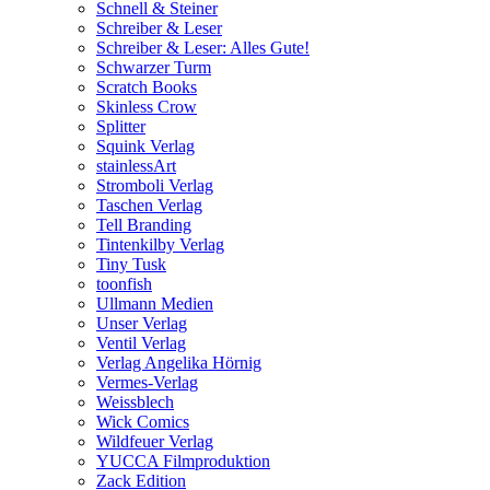
Schnell & Steiner
Schreiber & Leser
Schreiber & Leser: Alles Gute!
Schwarzer Turm
Scratch Books
Skinless Crow
Splitter
Squink Verlag
stainlessArt
Stromboli Verlag
Taschen Verlag
Tell Branding
Tintenkilby Verlag
Tiny Tusk
toonfish
Ullmann Medien
Unser Verlag
Ventil Verlag
Verlag Angelika Hörnig
Vermes-Verlag
Weissblech
Wick Comics
Wildfeuer Verlag
YUCCA Filmproduktion
Zack Edition