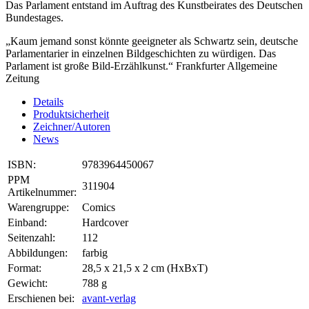
Das Parlament entstand im Auftrag des Kunstbeirates des Deutschen
Bundestages.
„Kaum jemand sonst könnte geeigneter als Schwartz sein, deutsche
Parlamentarier in einzelnen Bildgeschichten zu würdigen. Das
Parlament ist große Bild-Erzählkunst.“ Frankfurter Allgemeine
Zeitung
Details
Produktsicherheit
Zeichner/Autoren
News
ISBN:
9783964450067
PPM
311904
Artikelnummer:
Warengruppe:
Comics
Einband:
Hardcover
Seitenzahl:
112
Abbildungen:
farbig
Format:
28,5 x 21,5 x 2 cm (HxBxT)
Gewicht:
788 g
Erschienen bei:
avant-verlag