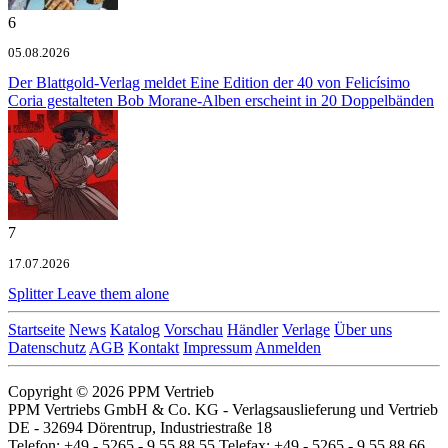
6
05.08.2026
Der Blattgold-Verlag meldet
Eine Edition der 40 von Felicísimo
Coria gestalteten Bob Morane-Alben erscheint in 20 Doppelbänden
7
17.07.2026
Splitter
Leave them alone
Startseite
News
Katalog
Vorschau
Händler
Verlage
Über uns
Datenschutz
AGB
Kontakt
Impressum
Anmelden
Copyright © 2026 PPM Vertrieb
PPM Vertriebs GmbH & Co. KG - Verlagsauslieferung und Vertrieb
DE - 32694 Dörentrup, Industriestraße 18
Telefon: +49 - 5265 - 9 55 88 55 Telefax: +49 - 5265 - 9 55 88 66