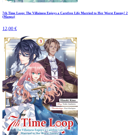
7th Time Loop: The Villainess Enjoys a Carefree Life Married to Her Worst Enemy! 2
(Manga)
12,00 €