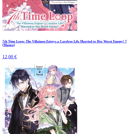
7th Time Loop: The Villainess Enjoys a Carefree Life Married to Her Worst Enemy! 7
(Manga)
12,00 €