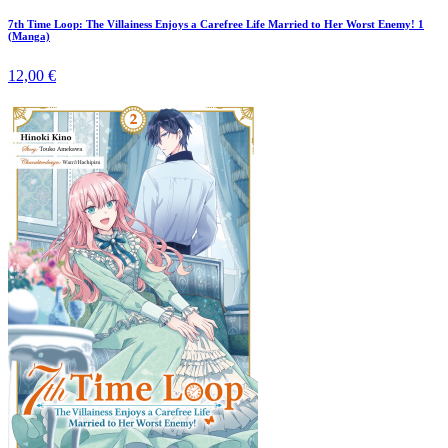
7th Time Loop: The Villainess Enjoys a Carefree Life Married to Her Worst Enemy! 1
(Manga)
12,00 €