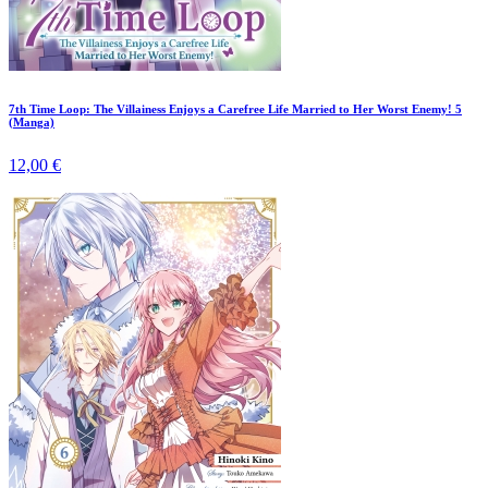
7th Time Loop: The Villainess Enjoys a Carefree Life Married to Her Worst Enemy! 5
(Manga)
12,00 €