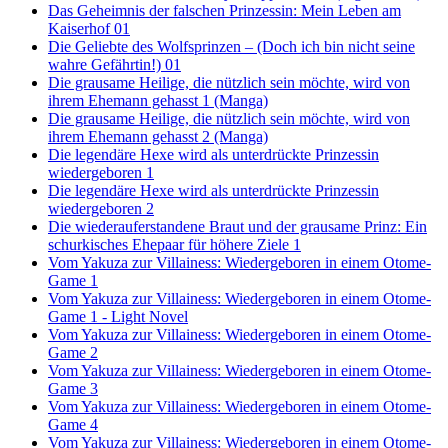
Das Geheimnis der falschen Prinzessin: Mein Leben am
Kaiserhof 01
Die Geliebte des Wolfsprinzen – (Doch ich bin nicht seine
wahre Gefährtin!) 01
Die grausame Heilige, die nützlich sein möchte, wird von
ihrem Ehemann gehasst 1 (Manga)
Die grausame Heilige, die nützlich sein möchte, wird von
ihrem Ehemann gehasst 2 (Manga)
Die legendäre Hexe wird als unterdrückte Prinzessin
wiedergeboren 1
Die legendäre Hexe wird als unterdrückte Prinzessin
wiedergeboren 2
Die wiederauferstandene Braut und der grausame Prinz: Ein
schurkisches Ehepaar für höhere Ziele 1
Vom Yakuza zur Villainess: Wiedergeboren in einem Otome-
Game 1
Vom Yakuza zur Villainess: Wiedergeboren in einem Otome-
Game 1 - Light Novel
Vom Yakuza zur Villainess: Wiedergeboren in einem Otome-
Game 2
Vom Yakuza zur Villainess: Wiedergeboren in einem Otome-
Game 3
Vom Yakuza zur Villainess: Wiedergeboren in einem Otome-
Game 4
Vom Yakuza zur Villainess: Wiedergeboren in einem Otome-