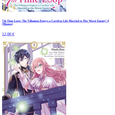
7th Time Loop: The Villainess Enjoys a Carefree Life Married to Her Worst Enemy! 4
(Manga)
12,00 €