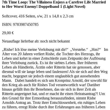
7th Time Loop: The Villainess Enjoys a Carefree Life Married
to Her Worst Enemy! Doppelband 1 (Light Novel)
Softcover, 416 Seiten, s/w, 21 x 14,8 x 2,3 cm
ISBN: 9783987450785
29,00 €
Neuauflage lieferbar ab: noch nicht bekannt
„Rishe! Ich löse meine Verlobung mit dir!“ „Verstehe.“ „Hm?“ Im
Alter von 20 Jahren verliert Rishe, die Tochter des Herzogs, ihr
Leben und kehrt in einer Zeitschleife zum Zeitpunkt der Auflösung
ihrer Verlobung zurück. Es ist ihr siebtes Leben. Ihre früheren
Leben als Händlerin, Ärztin oder Ritterin hat sie genossen, aber
diesmal will sie lange leben und faulenzen! Als sie sich auf den Weg
macht, begegnet sie jedoch einem unglaublich gut aussehenden
Mann. Dabei handelt es sich um Kronprinz Arnold, der sowohl für
den Krieg als auch für Rishes Tod verantwortlich war! Darüber
hinaus gefällt ihm ihr Benehmen, das sie sich in ihrer Zeit als
Ritterin angeeignet hat, und er macht ihr einen Heiratsantrag?! Um
den Grund für ihre Ermordung herauszufinden, nimmt Rishe
Arnolds Antrag an. Trotz ihrer Entschlossenheit, ein ruhiges Leben
zu führen, erregt Rishe durch ihre Erfahrungen aus früheren Leben