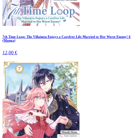
7th Time Loop: The Villainess Enjoys a Carefree Life Married to Her Worst Enemy! 6
(Manga)
12,00 €