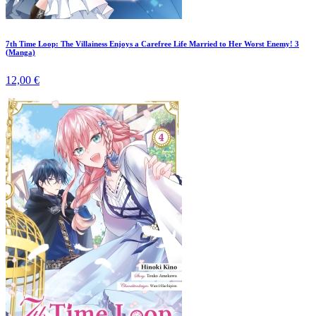
7th Time Loop: The Villainess Enjoys a Carefree Life Married to Her Worst Enemy! 3
(Manga)
12,00 €