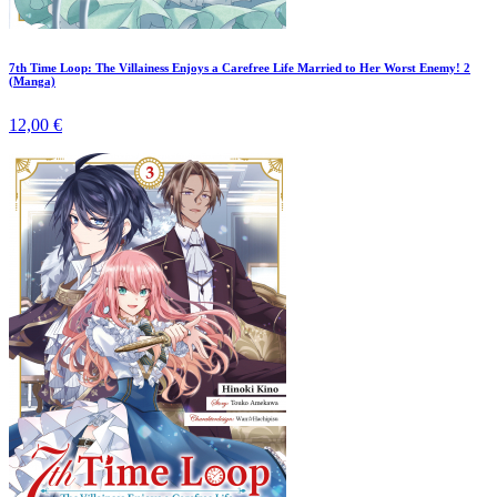
7th Time Loop: The Villainess Enjoys a Carefree Life Married to Her Worst Enemy! 2
(Manga)
12,00 €