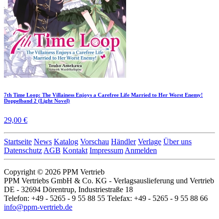
7th Time Loop: The Villainess Enjoys a Carefree Life Married to Her Worst Enemy!
Doppelband 2 (Light Novel)
29,00 €
Startseite
News
Katalog
Vorschau
Händler
Verlage
Über uns
Datenschutz
AGB
Kontakt
Impressum
Anmelden
Copyright © 2026 PPM Vertrieb
PPM Vertriebs GmbH & Co. KG - Verlagsauslieferung und Vertrieb
DE - 32694 Dörentrup, Industriestraße 18
Telefon: +49 - 5265 - 9 55 88 55 Telefax: +49 - 5265 - 9 55 88 66
info@ppm-vertrieb.de