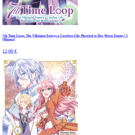
7th Time Loop: The Villainess Enjoys a Carefree Life Married to Her Worst Enemy! 5
(Manga)
12,00 €