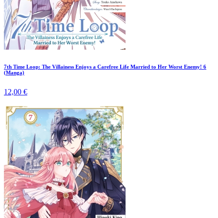
7th Time Loop: The Villainess Enjoys a Carefree Life Married to Her Worst Enemy! 6
(Manga)
12,00 €