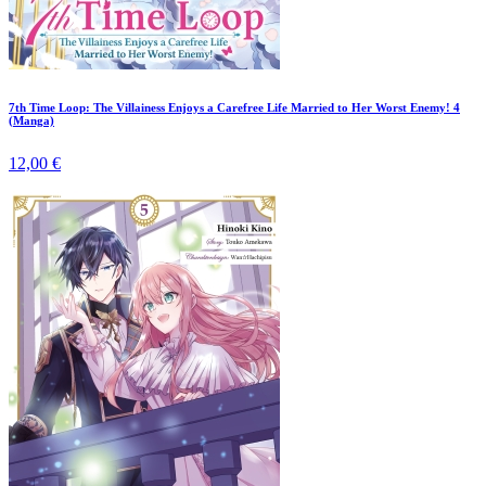
7th Time Loop: The Villainess Enjoys a Carefree Life Married to Her Worst Enemy! 4
(Manga)
12,00 €