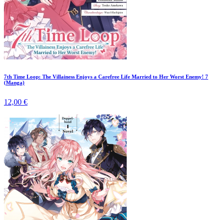
7th Time Loop: The Villainess Enjoys a Carefree Life Married to Her Worst Enemy! 7
(Manga)
12,00 €