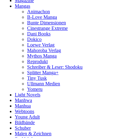
Magazine
Mangas
Animachon
B-Love Manga
Bunte Dimensionen
Cinestrange Extreme
Dani Books
Dokico
Loewe Verlag
Mahoroba Verlag
Mythos Manga
Reprodukt
Schreiber & Leser: Shodoku
Splitter Manga+
Tiny Tusk
Ullmann Medien
Yomeru
Light Novels
Manhwa
Manhua
Webtoons
Young Adult
Bildbände
Schuber
Malen & Zeichnen