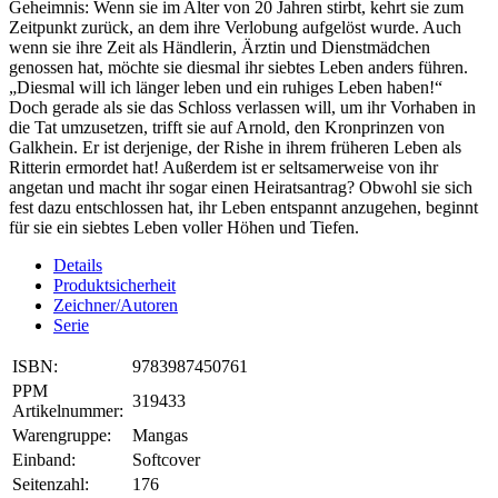
Geheimnis: Wenn sie im Alter von 20 Jahren stirbt, kehrt sie zum
Zeitpunkt zurück, an dem ihre Verlobung aufgelöst wurde. Auch
wenn sie ihre Zeit als Händlerin, Ärztin und Dienstmädchen
genossen hat, möchte sie diesmal ihr siebtes Leben anders führen.
„Diesmal will ich länger leben und ein ruhiges Leben haben!“
Doch gerade als sie das Schloss verlassen will, um ihr Vorhaben in
die Tat umzusetzen, trifft sie auf Arnold, den Kronprinzen von
Galkhein. Er ist derjenige, der Rishe in ihrem früheren Leben als
Ritterin ermordet hat! Außerdem ist er seltsamerweise von ihr
angetan und macht ihr sogar einen Heiratsantrag? Obwohl sie sich
fest dazu entschlossen hat, ihr Leben entspannt anzugehen, beginnt
für sie ein siebtes Leben voller Höhen und Tiefen.
Details
Produktsicherheit
Zeichner/Autoren
Serie
ISBN:
9783987450761
PPM
319433
Artikelnummer:
Warengruppe:
Mangas
Einband:
Softcover
Seitenzahl:
176