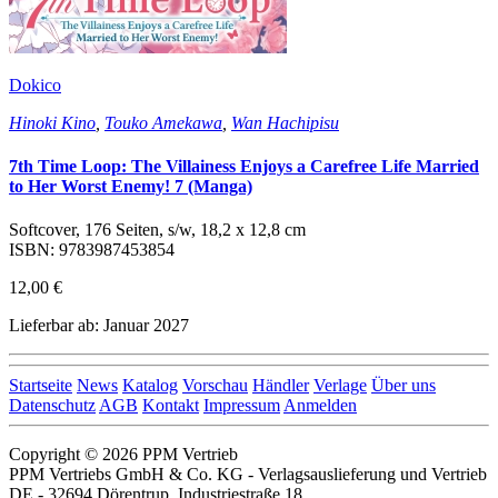
Dokico
Hinoki Kino
,
Touko Amekawa
,
Wan Hachipisu
7th Time Loop: The Villainess Enjoys a Carefree Life Married
to Her Worst Enemy! 7 (Manga)
Softcover, 176 Seiten, s/w, 18,2 x 12,8 cm
ISBN: 9783987453854
12,00 €
Lieferbar ab: Januar 2027
Startseite
News
Katalog
Vorschau
Händler
Verlage
Über uns
Datenschutz
AGB
Kontakt
Impressum
Anmelden
Copyright © 2026 PPM Vertrieb
PPM Vertriebs GmbH & Co. KG - Verlagsauslieferung und Vertrieb
DE - 32694 Dörentrup, Industriestraße 18