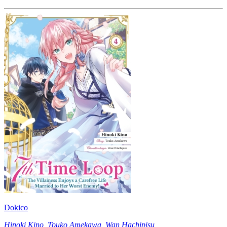
Dokico
Hinoki Kino
,
Touko Amekawa
,
Wan Hachipisu