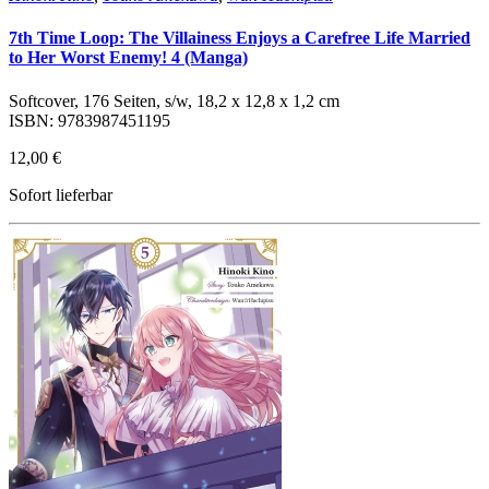
7th Time Loop: The Villainess Enjoys a Carefree Life Married
to Her Worst Enemy! 4 (Manga)
Softcover, 176 Seiten, s/w, 18,2 x 12,8 x 1,2 cm
ISBN: 9783987451195
12,00 €
Sofort lieferbar