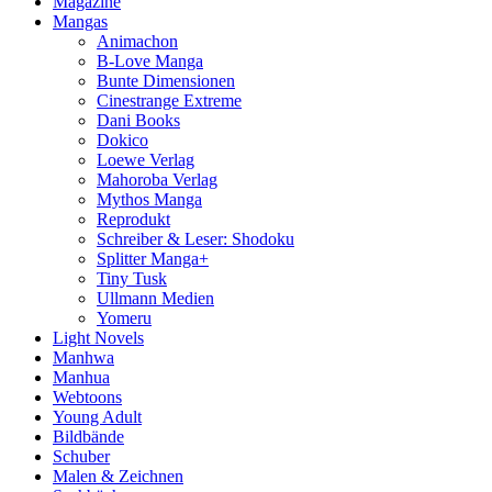
Magazine
Mangas
Animachon
B-Love Manga
Bunte Dimensionen
Cinestrange Extreme
Dani Books
Dokico
Loewe Verlag
Mahoroba Verlag
Mythos Manga
Reprodukt
Schreiber & Leser: Shodoku
Splitter Manga+
Tiny Tusk
Ullmann Medien
Yomeru
Light Novels
Manhwa
Manhua
Webtoons
Young Adult
Bildbände
Schuber
Malen & Zeichnen