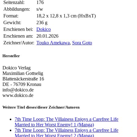
Seitenzahl:
176
Abbildungen:
s/w
Format:
18,2 x 12,8 x 1,3 cm (HxBxT)
Gewicht:
236 g
Erschienen bei:
Dokico
Erschienen am:
20.01.2026
Zeichner/Autor:
Touko Amekawa
,
Sora Goto
Hersteller
Dokico Verlag
Maximilian Gottselig
Blattenäckerstraße 16
DE - 76709 Kronau
info@dokico.de
www.dokico.de
Weitere Titel dieses/dieser Zeichner/Autoren
7th Time Loop: The Villainess Enjoys a Carefree Life
Married to Her Worst Enemy! 1 (Manga)
7th Time Loop: The Villainess Enjoys a Carefree Life
Married to Her Worst Enemy! 2 (Manga)