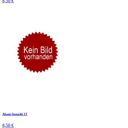
8,50 €
Akane-banashi 13
8,50 €