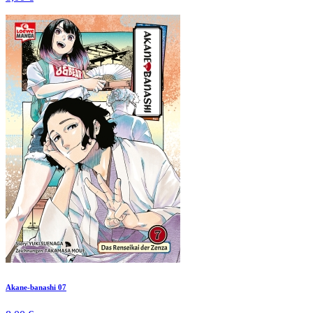
Akane-banashi 07