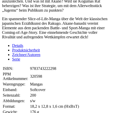
auszustechen. Und was ist mit Akane? Wird sie Kogumas Rat
beherzigen? Was ist ihre Strategie, um mit dem Allerweltsstück
„Jugemu“ beim Publikum zu punkten?
Ein spannender Slice-of-Life-Manga über die Welt der klassischen
japanischen Erzählkunst des Rakugo. Akane-banashi vereint
Elemente aus dem packenden Battle- und Sport-Manga mit einer
Coming-of-Age-Story. Eine einnehmende Geschichte voller
Rivalität und aufregenden Wettkämpfen erwartet dich!
Details
Produktsicherheit
Zeichner/Autoren
Serie
ISBN:
9783743222298
PPM
320598
Artikelnummer:
Warengruppe:
Mangas
Einband:
Softcover
Seitenzahl:
200
Abbildungen:
s/w
Format:
18,2 x 12,8 x 1,6 cm (HxBxT)
Gewicht:
176 g