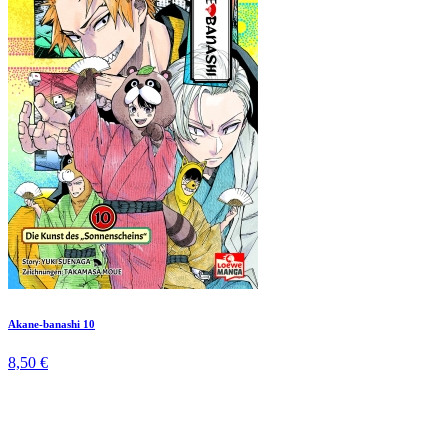
Akane-banashi 10
8,50 €