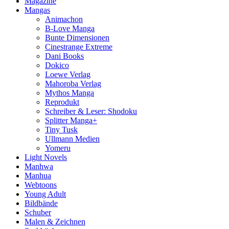
Magazine
Mangas
Animachon
B-Love Manga
Bunte Dimensionen
Cinestrange Extreme
Dani Books
Dokico
Loewe Verlag
Mahoroba Verlag
Mythos Manga
Reprodukt
Schreiber & Leser: Shodoku
Splitter Manga+
Tiny Tusk
Ullmann Medien
Yomeru
Light Novels
Manhwa
Manhua
Webtoons
Young Adult
Bildbände
Schuber
Malen & Zeichnen