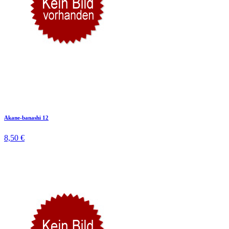
Akane-banashi 12
8,50 €