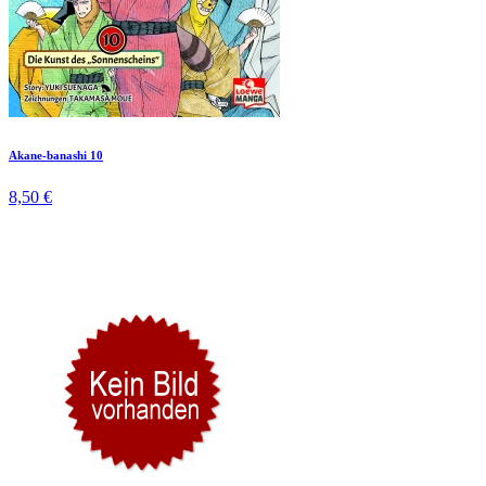
Akane-banashi 10
8,50 €