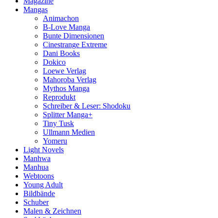
Magazine
Mangas
Animachon
B-Love Manga
Bunte Dimensionen
Cinestrange Extreme
Dani Books
Dokico
Loewe Verlag
Mahoroba Verlag
Mythos Manga
Reprodukt
Schreiber & Leser: Shodoku
Splitter Manga+
Tiny Tusk
Ullmann Medien
Yomeru
Light Novels
Manhwa
Manhua
Webtoons
Young Adult
Bildbände
Schuber
Malen & Zeichnen