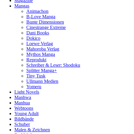
Magazine
Mangas
Animachon
B-Love Manga
Bunte Dimensionen
Cinestrange Extreme
Dani Books
Dokico
Loewe Verlag
Mahoroba Verlag
Mythos Manga
Reprodukt
Schreiber & Leser: Shodoku
Splitter Manga+
Tiny Tusk
Ullmann Medien
Yomeru
Light Novels
Manhwa
Manhua
Webtoons
Young Adult
Bildbände
Schuber
Malen & Zeichnen