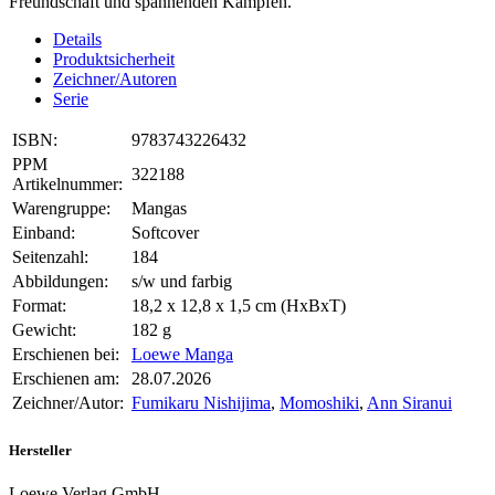
Freundschaft und spannenden Kämpfen.
Details
Produktsicherheit
Zeichner/Autoren
Serie
ISBN:
9783743226432
PPM
322188
Artikelnummer:
Warengruppe:
Mangas
Einband:
Softcover
Seitenzahl:
184
Abbildungen:
s/w und farbig
Format:
18,2 x 12,8 x 1,5 cm (HxBxT)
Gewicht:
182 g
Erschienen bei:
Loewe Manga
Erschienen am:
28.07.2026
Zeichner/Autor:
Fumikaru Nishijima
,
Momoshiki
,
Ann Siranui
Hersteller
Loewe Verlag GmbH