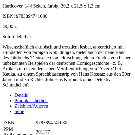
Hardcover, 144 Seiten, farbig, 30,2 x 21,5 x 1,3 cm
ISBN: 9783894741686
49,00 €
Sofort lieferbar
Wissenschaftlich akribisch und trotzdem lesbar, angereichert mit
Hunderten von farbigen Abbildungen, bietet auch der neue Band
des Jahrbuchs 'Deutsche Comicforschung' einen Fundus von bisher
unbekannten Beispielen der deutschen Comicgeschichte - z. B.
Artikel zur ersten deutschen Veröffentlichung von 'Asterix' bei
Kauka, zu einem Sprechblasenstrip von Hans Kossatz aus den 30er
Jahren und zu Richter-Johnsens Kriminalcomic 'Detektiv
Schmidtchen'.
Details
Produktsicherheit
Zeichner/Autoren
Serie
ISBN:
9783894741686
PPM
301177
Artikelnummer: