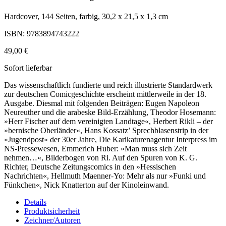
Hardcover, 144 Seiten, farbig, 30,2 x 21,5 x 1,3 cm
ISBN: 9783894743222
49,00 €
Sofort lieferbar
Das wissenschaftlich fundierte und reich illustrierte Standardwerk
zur deutschen Comicgeschichte erscheint mittlerweile in der 18.
Ausgabe. Diesmal mit folgenden Beiträgen: Eugen Napoleon
Neureuther und die arabeske Bild-Erzählung, Theodor Hosemann:
»Herr Fischer auf dem vereinigten Landtage«, Herbert Rikli – der
»bernische Oberländer«, Hans Kossatz’ Sprechblasenstrip in der
»Jugendpost« der 30er Jahre, Die Karikaturenagentur Interpress im
NS-Pressewesen, Emmerich Huber: »Man muss sich Zeit
nehmen…«, Bilderbogen von Ri. Auf den Spuren von K. G.
Richter, Deutsche Zeitungscomics in den »Hessischen
Nachrichten«, Hellmuth Maenner-Yo: Mehr als nur »Funki und
Fünkchen«, Nick Knatterton auf der Kinoleinwand.
Details
Produktsicherheit
Zeichner/Autoren