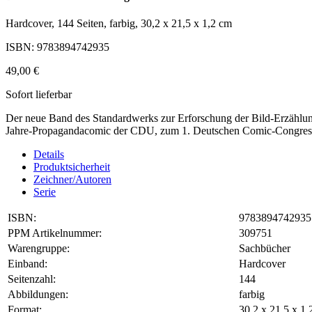
Hardcover, 144 Seiten, farbig, 30,2 x 21,5 x 1,2 cm
ISBN: 9783894742935
49,00 €
Sofort lieferbar
Der neue Band des Standardwerks zur Erforschung der Bild-Erzählu
Jahre-Propagandacomic der CDU, zum 1. Deutschen Comic-Congress
Details
Produktsicherheit
Zeichner/Autoren
Serie
ISBN:
9783894742935
PPM Artikelnummer:
309751
Warengruppe:
Sachbücher
Einband:
Hardcover
Seitenzahl:
144
Abbildungen:
farbig
Format:
30,2 x 21,5 x 1