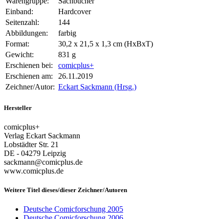
Warengruppe:
Sachbücher
Einband:
Hardcover
Seitenzahl:
144
Abbildungen:
farbig
Format:
30,2 x 21,5 x 1,3 cm (HxBxT)
Gewicht:
831 g
Erschienen bei:
comicplus+
Erschienen am:
26.11.2019
Zeichner/Autor:
Eckart Sackmann (Hrsg.)
Hersteller
comicplus+
Verlag Eckart Sackmann
Lobstädter Str. 21
DE - 04279 Leipzig
sackmann@comicplus.de
www.comicplus.de
Weitere Titel dieses/dieser Zeichner/Autoren
Deutsche Comicforschung 2005
Deutsche Comicforschung 2006