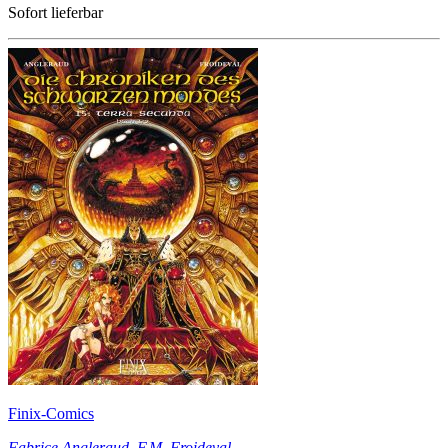
Sofort lieferbar
Finix-Comics
Fabrice Angleraud
,
F.M. Froideval