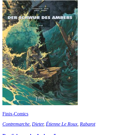
Finix-Comics
Contremarche
,
Dieter
,
Étienne Le Roux
,
Rabarot