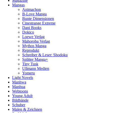
Magazine
Mangas
Animachon
B-Love Manga
Bunte Dimensionen
Cinestrange Extreme
Dani Books
Dokico
Loewe Verlag
Mahoroba Verlag
Mythos Manga
Reprodukt
Schreiber & Leser: Shodoku
Splitter Manga+
Tiny Tusk
Ullmann Medien
Yomeru
Light Novels
Manhwa
Manhua
Webtoons
Young Adult
Bildbände
Schuber
Malen & Zeichnen