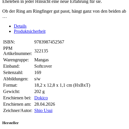
Eheleben in jeder Hinsicht eine neue Erfahrung für sie.
Ob der Ring am Ringfinger gut passt, hängt ganz von den beiden ab
…
Details
Produktsicherheit
ISBN:
9783987452567
PPM
322135
Artikelnummer:
Warengruppe:
Mangas
Einband:
Softcover
Seitenzahl:
169
Abbildungen:
s/w
Format:
18,2 x 12,8 x 1,1 cm (HxBxT)
Gewicht:
202 g
Erschienen bei:
Dokico
Erschienen am:
28.04.2026
Zeichner/Autor:
Shio Usui
Hersteller