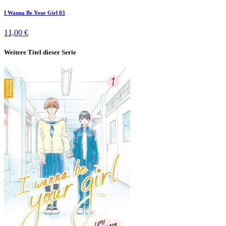
I Wanna Be Your Girl 03
11,00 €
Weitere Titel dieser Serie