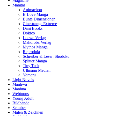
Magazine
Mangas
Animachon
B-Love Manga
Bunte Dimensionen
Cinestrange Extreme
Dani Books
Dokico
Loewe Verlag
Mahoroba Verlag
Mythos Manga
Reprodukt
Schreiber & Leser: Shodoku
Splitter Manga+
Tiny Tusk
Ullmann Medien
Yomeru
Light Novels
Manhwa
Manhua
Webtoons
Young Adult
Bildbände
Schuber
Malen & Zeichnen