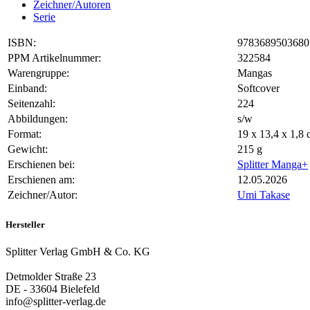
Zeichner/Autoren
Serie
ISBN:
9783689503680
PPM Artikelnummer:
322584
Warengruppe:
Mangas
Einband:
Softcover
Seitenzahl:
224
Abbildungen:
s/w
Format:
19 x 13,4 x 1,
Gewicht:
215 g
Erschienen bei:
Splitter Manga+
Erschienen am:
12.05.2026
Zeichner/Autor:
Umi Takase
Hersteller
Splitter Verlag GmbH & Co. KG
Detmolder Straße 23
DE - 33604 Bielefeld
info@splitter-verlag.de