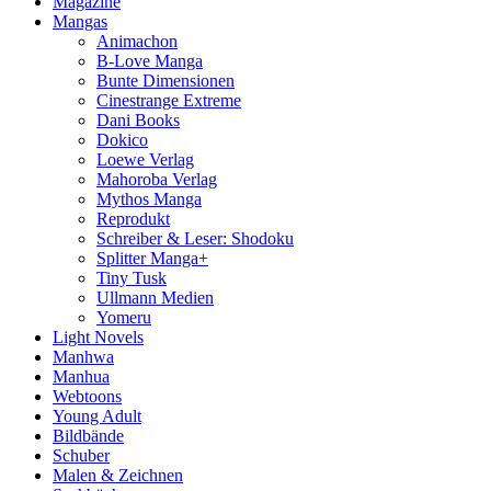
Magazine
Mangas
Animachon
B-Love Manga
Bunte Dimensionen
Cinestrange Extreme
Dani Books
Dokico
Loewe Verlag
Mahoroba Verlag
Mythos Manga
Reprodukt
Schreiber & Leser: Shodoku
Splitter Manga+
Tiny Tusk
Ullmann Medien
Yomeru
Light Novels
Manhwa
Manhua
Webtoons
Young Adult
Bildbände
Schuber
Malen & Zeichnen