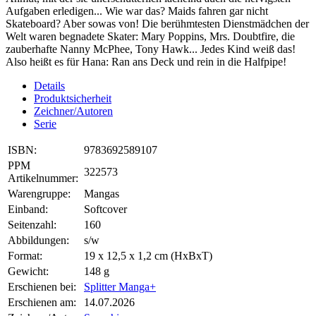
Aufgaben erledigen... Wie war das? Maids fahren gar nicht
Skateboard? Aber sowas von! Die berühmtesten Dienstmädchen der
Welt waren begnadete Skater: Mary Poppins, Mrs. Doubtfire, die
zauberhafte Nanny McPhee, Tony Hawk... Jedes Kind weiß das!
Also heißt es für Hana: Ran ans Deck und rein in die Halfpipe!
Details
Produktsicherheit
Zeichner/Autoren
Serie
ISBN:
9783692589107
PPM
322573
Artikelnummer:
Warengruppe:
Mangas
Einband:
Softcover
Seitenzahl:
160
Abbildungen:
s/w
Format:
19 x 12,5 x 1,2 cm (HxBxT)
Gewicht:
148 g
Erschienen bei:
Splitter Manga+
Erschienen am:
14.07.2026