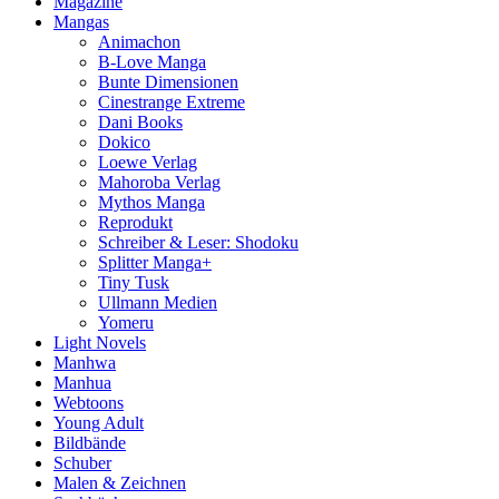
Magazine
Mangas
Animachon
B-Love Manga
Bunte Dimensionen
Cinestrange Extreme
Dani Books
Dokico
Loewe Verlag
Mahoroba Verlag
Mythos Manga
Reprodukt
Schreiber & Leser: Shodoku
Splitter Manga+
Tiny Tusk
Ullmann Medien
Yomeru
Light Novels
Manhwa
Manhua
Webtoons
Young Adult
Bildbände
Schuber
Malen & Zeichnen