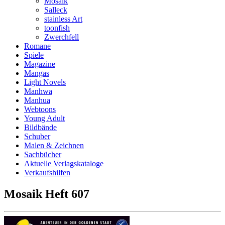
Mosaik
Salleck
stainless Art
toonfish
Zwerchfell
Romane
Spiele
Magazine
Mangas
Light Novels
Manhwa
Manhua
Webtoons
Young Adult
Bildbände
Schuber
Malen & Zeichnen
Sachbücher
Aktuelle Verlagskataloge
Verkaufshilfen
Mosaik Heft 607