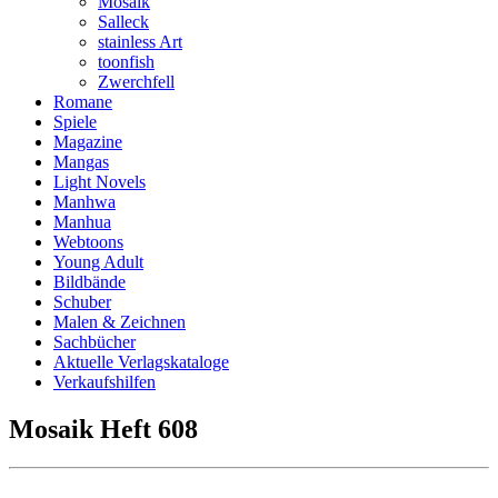
Mosaik
Salleck
stainless Art
toonfish
Zwerchfell
Romane
Spiele
Magazine
Mangas
Light Novels
Manhwa
Manhua
Webtoons
Young Adult
Bildbände
Schuber
Malen & Zeichnen
Sachbücher
Aktuelle Verlagskataloge
Verkaufshilfen
Mosaik Heft 608