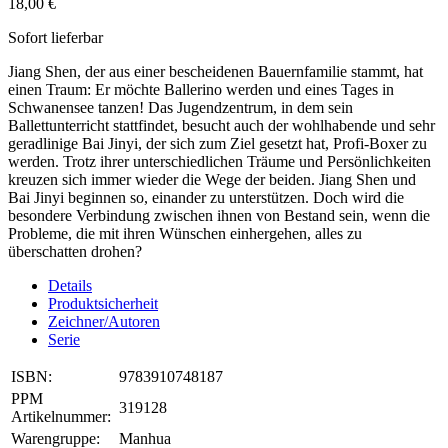
18,00 €
Sofort lieferbar
Jiang Shen, der aus einer bescheidenen Bauernfamilie stammt, hat
einen Traum: Er möchte Ballerino werden und eines Tages in
Schwanensee tanzen! Das Jugendzentrum, in dem sein
Ballettunterricht stattfindet, besucht auch der wohlhabende und sehr
geradlinige Bai Jinyi, der sich zum Ziel gesetzt hat, Profi-Boxer zu
werden. Trotz ihrer unterschiedlichen Träume und Persönlichkeiten
kreuzen sich immer wieder die Wege der beiden. Jiang Shen und
Bai Jinyi beginnen so, einander zu unterstützen. Doch wird die
besondere Verbindung zwischen ihnen von Bestand sein, wenn die
Probleme, die mit ihren Wünschen einhergehen, alles zu
überschatten drohen?
Details
Produktsicherheit
Zeichner/Autoren
Serie
ISBN:
9783910748187
PPM
319128
Artikelnummer:
Warengruppe:
Manhua