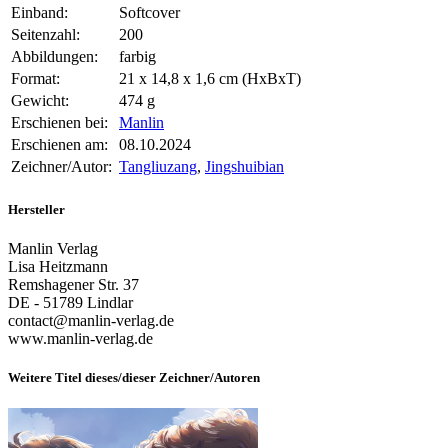
Einband:
Softcover
Seitenzahl:
200
Abbildungen:
farbig
Format:
21 x 14,8 x 1,6 cm (HxBxT)
Gewicht:
474 g
Erschienen bei:
Manlin
Erschienen am:
08.10.2024
Zeichner/Autor:
Tangliuzang
,
Jingshuibian
Hersteller
Manlin Verlag
Lisa Heitzmann
Remshagener Str. 37
DE - 51789 Lindlar
contact@manlin-verlag.de
www.manlin-verlag.de
Weitere Titel dieses/dieser Zeichner/Autoren