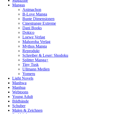
Magazine
Mangas
Animachon
B-Love Manga
Bunte Dimensionen
Cinestrange Extreme
Dani Books
Dokico
Loewe Verlag
Mahoroba Verlag
Mythos Manga
Reprodukt
Schreiber & Leser: Shodoku
Splitter Manga+
Tiny Tusk
Ullmann Medien
Yomeru
Light Novels
Manhwa
Manhua
Webtoons
Young Adult
Bildbände
Schuber
Malen & Zeichnen